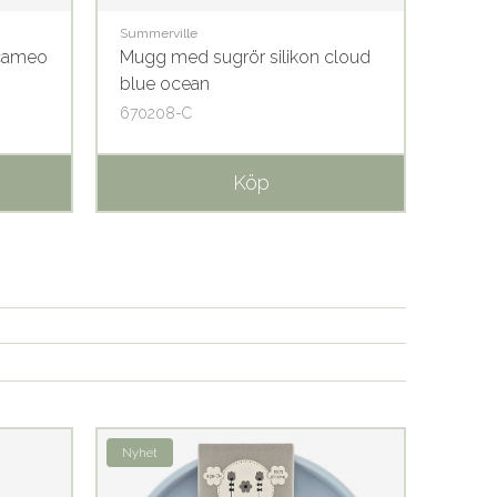
Summerville
Summer
 cameo
Mugg med sugrör silikon cloud
Mugg 
blue ocean
rose
670208-C
67020
Köp
Nyhet
Nyhet