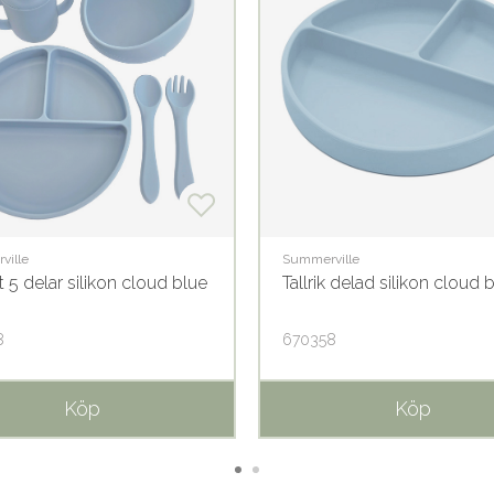
ville
Summerville
 5 delar silikon cloud blue
Tallrik delad silikon cloud 
8
670358
Köp
Köp