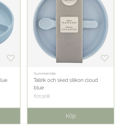
Summerville
Summer
blue
Tallrik och sked silikon cloud
Mugg 
blue
blue
670308
6702
Köp