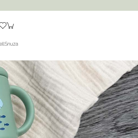
ell
Snuza