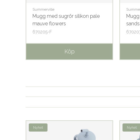
Summerville
Summer
Mugg med sugrör silikon pale
Mugg 
mauve flowers
sands
670205-F
67020
Köp
Nyhet
Nyhet