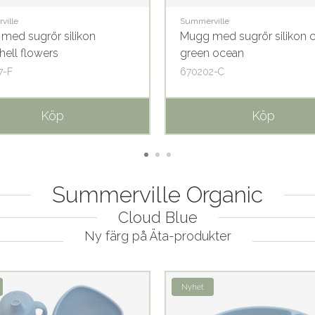
ville
Summerville
med sugrör silikon
Mugg med sugrör silikon
hell flowers
green ocean
7-F
670202-C
Köp
Köp
Summerville Organic
Cloud Blue
Ny färg på Äta-produkter
Nyhet