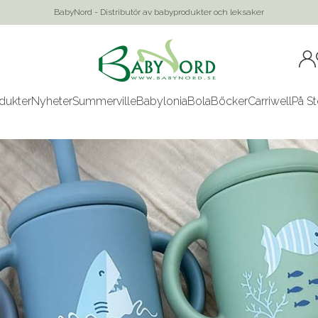
BabyNord - Distributör av babyprodukter och leksaker
dukter
Nyheter
Summerville
Babylonia
Bola
Böcker
Carriwell
På St