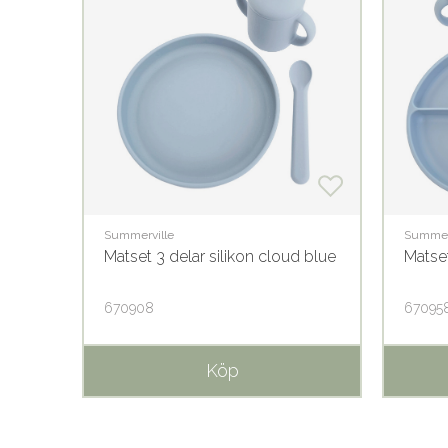
Summerville
Summer
ue
Matset 3 delar silikon cloud blue
Matset
670908
67095
Köp