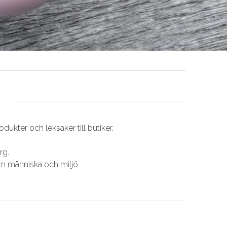
5
ukter och leksaker till butiker.
rg.
m människa och miljö.