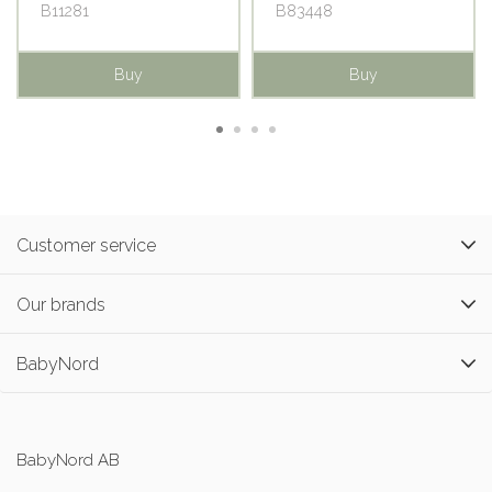
B11281
B83448
Buy
Buy
Customer service
Our brands
BabyNord
BabyNord AB