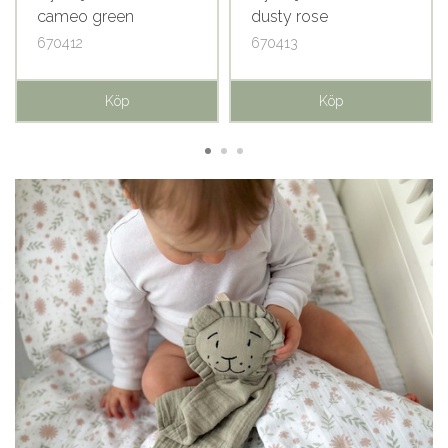
cameo green
dusty rose
670412
670413
Köp
Köp