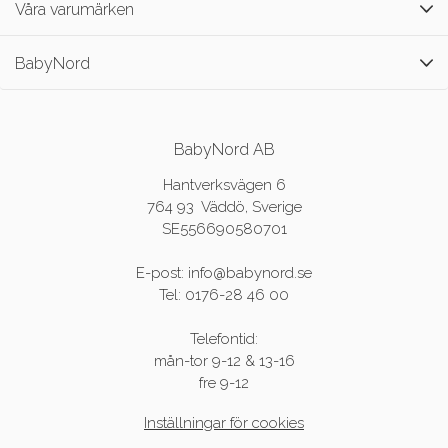
Våra varumärken
BabyNord
BabyNord AB
Hantverksvägen 6
764 93 Väddö, Sverige
SE556690580701
E-post: info@babynord.se
Tel: 0176-28 46 00
Telefontid:
mån-tor 9-12 & 13-16
fre 9-12
Inställningar för cookies