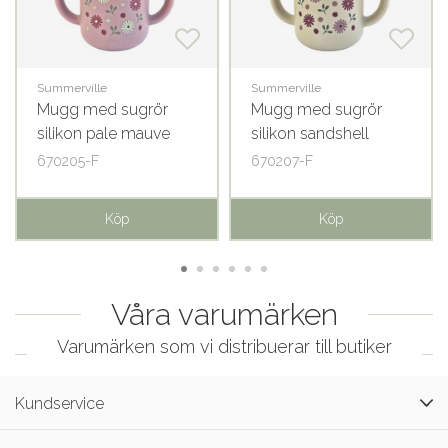
Summerville
Summerville
Mugg med sugrör
Mugg med sugrör
silikon pale mauve
silikon sandshell
flowers
flowers
670205-F
670207-F
Köp
Köp
Våra varumärken
Varumärken som vi distribuerar till butiker
Kundservice