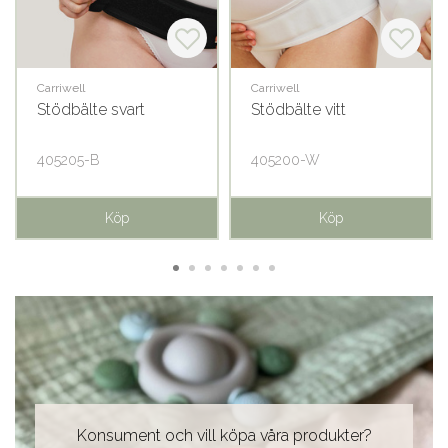
Carriwell
Carriwell
Stödbälte svart
Stödbälte vitt
405205-B
405200-W
Köp
Köp
Konsument och vill köpa våra produkter?