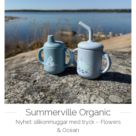
Summerville Organic
Nyhet: silikonmuggar med tryck – Flowers
& Ocean