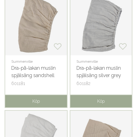
Summerville
Summerville
Dra-på-lakan muslin
Dra-på-lakan muslin
spjälsäng sandshell
spjälsäng silver grey
GOTS
GOTS
601181
601182
Köp
Köp