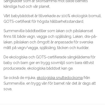
Sängkläder som är skonsamma mot både barnets
känsliga hud och vår planet.
Vårt babybäddset är tillverkade av 100% ekologisk bomull,
GOTS-certifierat för högsta hållbarhetsstandard.
Summerville bäddtextilier som lakan och påslakanset
finns till både vagn, vagga och spjälsäng. Lakan, dra-på-
lakan, påslakan och örngott är anpassade för svenska
mått på vagn/vagga, spjälsäng, täcken och kuddar.
De ekologiska och GOTS-certifierade sängkläderna för
baby och barn ger en trygg sovmiljö som bara rättvist
producerade, ekologiska bäddset kan ge.
Se också de mjuka,
ekologiska snuttedockorna
från
Summerville, en trygg vän för barnet när det är dags att
sova.