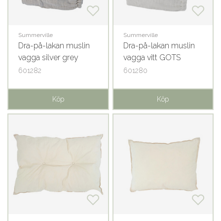
Summerville
Summerville
Dra-på-lakan muslin
Dra-på-lakan muslin
vagga silver grey
vagga vitt GOTS
GOTS
601282
601280
Köp
Köp