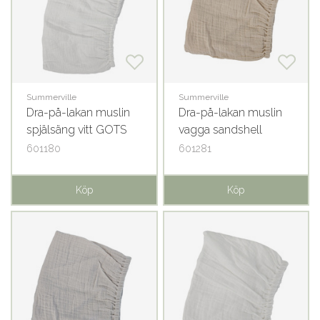
Summerville
Summerville
Dra-på-lakan muslin
Dra-på-lakan muslin
spjälsäng vitt GOTS
vagga sandshell
GOTS
601180
601281
Köp
Köp