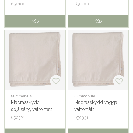
650100
650200
Köp
Köp
Summerville
Summerville
Madrasskydd
Madrasskydd vagga
spjälsäng vattentätt
vattentätt
650321
650331