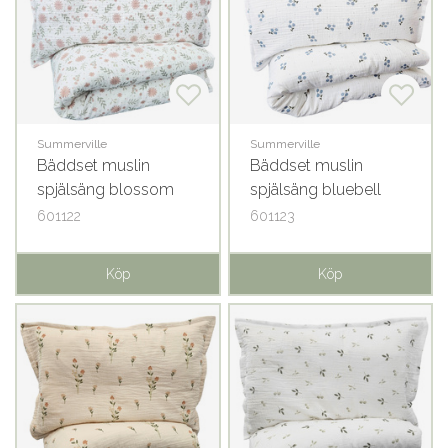
Summerville
Summerville
Bäddset muslin
Bäddset muslin
spjälsäng blossom
spjälsäng bluebell
GOTS
GOTS
601122
601123
Köp
Köp