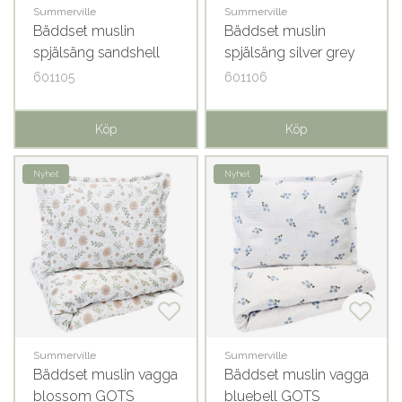
Summerville
Summerville
Bäddset muslin
Bäddset muslin
spjälsäng sandshell
spjälsäng silver grey
GOTS
GOTS
601105
601106
Köp
Köp
Nyhet
Nyhet
Summerville
Summerville
Bäddset muslin vagga
Bäddset muslin vagga
blossom GOTS
bluebell GOTS