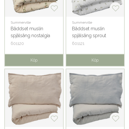
Summerville
Summerville
Bäddset muslin
Bäddset muslin
spjälsäng nostalgia
spjälsäng sprout
GOTS
GOTS
601120
601121
Köp
Köp