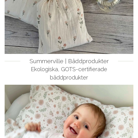
Summerville | Bäddprodukter
Ekologiska, GOTS-certifierade
bäddprodukter