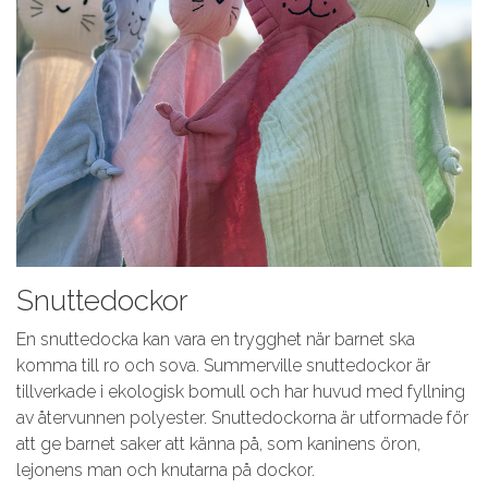
Snuttedockor
En snuttedocka kan vara en trygghet när barnet ska
komma till ro och sova. Summerville snuttedockor är
tillverkade i ekologisk bomull och har huvud med fyllning
av återvunnen polyester. Snuttedockorna är utformade för
att ge barnet saker att känna på, som kaninens öron,
lejonens man och knutarna på dockor.