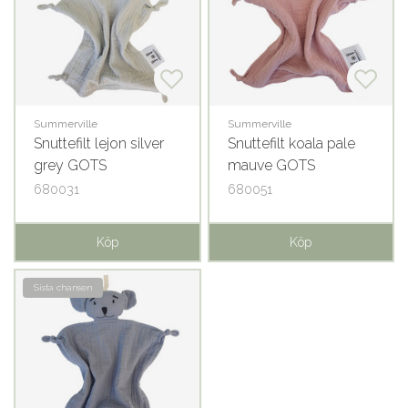
Summerville
Summerville
Snuttefilt lejon silver
Snuttefilt koala pale
grey GOTS
mauve GOTS
680031
680051
Köp
Köp
Sista chansen