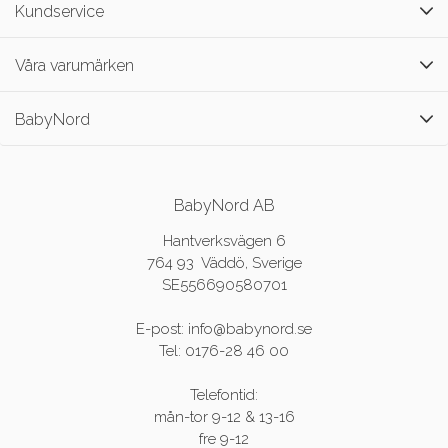
Kundservice
Våra varumärken
BabyNord
BabyNord AB
Hantverksvägen 6
764 93 Väddö, Sverige
SE556690580701
E-post: info@babynord.se
Tel: 0176-28 46 00
Telefontid:
mån-tor 9-12 & 13-16
fre 9-12