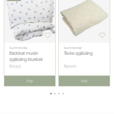
Summerville
Summerville
Bäddset muslin
Täcke spjälsäng
spjälsäng bluebell
GOTS
601123
650100
Köp
Köp