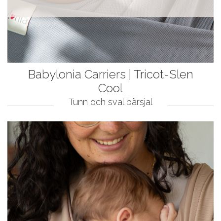
Babylonia Carriers | Tricot-Slen
Cool
Tunn och sval bärsjal