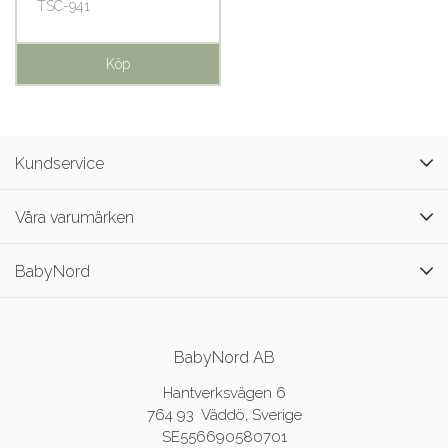
TSC-941
Köp
Kundservice
Våra varumärken
BabyNord
BabyNord AB
Hantverksvägen 6
764 93 Väddö, Sverige
SE556690580701