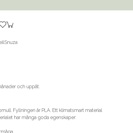
ell
Snuza
 månader och uppåt.
mull. Fyllningen är PLA. Ett klimatsmart material
Materialet har många goda egenskaper:
örmåga