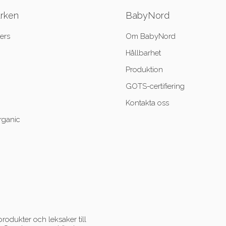
ärken
BabyNord
ers
Om BabyNord
Hållbarhet
Produktion
GOTS-certifiering
Kontakta oss
rganic
rodukter och leksaker till