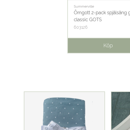
Summerville
Örngott 2-pack spjälsäng 
classic GOTS
603126
Köp