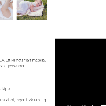
A. Ett klimatsmart material
oda egenskaper:
tsläpp
ar snabbt, ingen torktumling