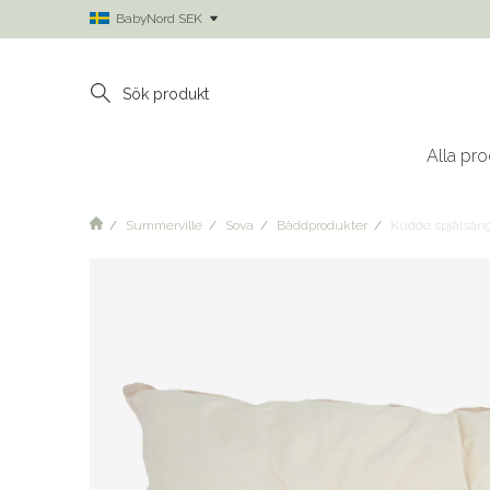
BabyNord SEK
Alla pro
Summerville
Sova
Bäddprodukter
Kudde spjälsän