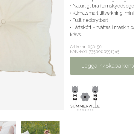
• Naturligt bra flamskyddseg
• Klimatsmart tillverkning, m
• Fullt nedbrytbart
• Lättskött – tvättas i maskin
krävs.
Artikelnr: 650150
EAN-kod: 7350060991385
Logga in/Skapa kont