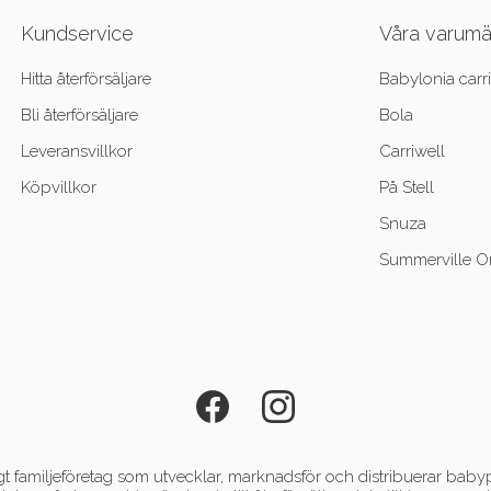
Kundservice
Våra varum
Hitta återförsäljare
Babylonia carri
Bli återförsäljare
Bola
Leveransvillkor
Carriwell
Köpvillkor
På Stell
Snuza
Summerville O
 familjeföretag som utvecklar, marknadsför och distribuerar babyp