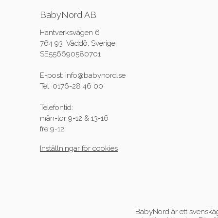
BabyNord AB
Hantverksvägen 6
764 93 Väddö, Sverige
SE556690580701
E-post: info@babynord.se
Tel: 0176-28 46 00
Telefontid:
mån-tor 9-12 & 13-16
fre 9-12
Inställningar för cookies
BabyNord är ett svenskägt