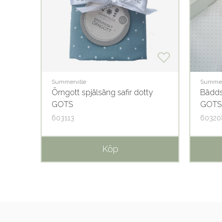
Summerville
Summer
Örngott spjälsäng safir dotty
Bädds
GOTS
GOTS
603113
60320
Köp