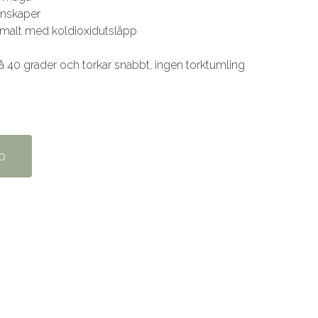
enskaper
inimalt med koldioxidutsläpp
 på 40 grader och torkar snabbt, ingen torktumling
o