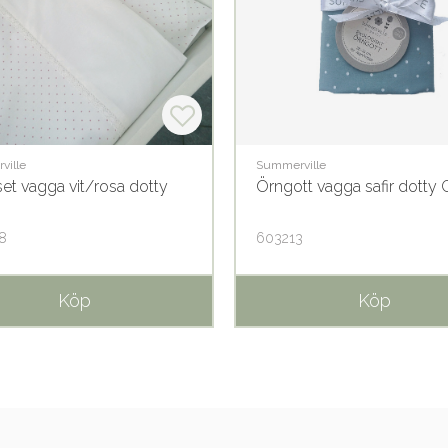
ville
Summerville
et vagga vit/rosa dotty
Örngott vagga safir dotty
8
603213
Köp
Köp