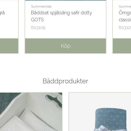
Summerville
Summer
grå
Bäddset spjälsäng safir dotty
Örngo
GOTS
class
603109
60312
Köp
Bäddprodukter