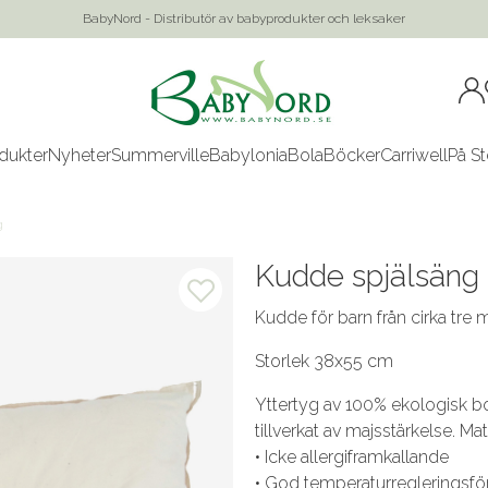
BabyNord - Distributör av babyprodukter och leksaker
dukter
Nyheter
Summerville
Babylonia
Bola
Böcker
Carriwell
På St
g
Kudde spjälsäng
Kudde för barn från cirka tre
Storlek 38x55 cm
Yttertyg av 100% ekologisk bo
tillverkat av majsstärkelse. 
• Icke allergiframkallande
• God temperaturregleringsf