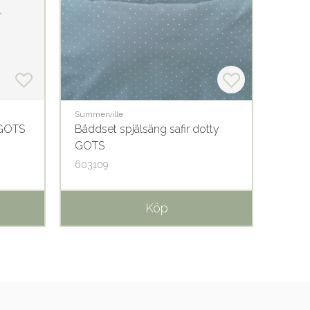
Summerville
Summer
 GOTS
Bäddset spjälsäng safir dotty
Dra-p
GOTS
grey
603109
60128
Köp