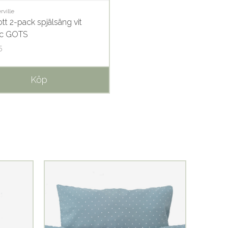
ville
tt 2-pack spjälsäng vit
ic GOTS
5
Köp