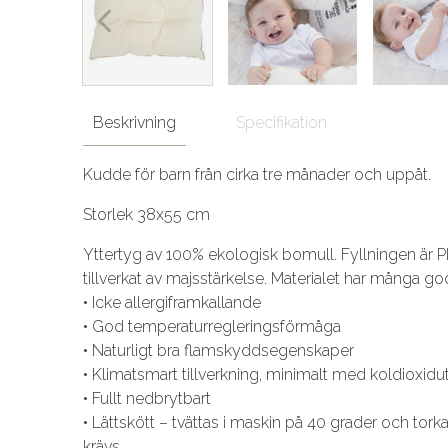
Beskrivning
Specifikation
Kudde för barn från cirka tre månader och uppåt.
Storlek 38x55 cm
Yttertyg av 100% ekologisk bomull. Fyllningen är PL
tillverkat av majsstärkelse. Materialet har många g
• Icke allergiframkallande
• God temperaturregleringsförmåga
• Naturligt bra flamskyddsegenskaper
• Klimatsmart tillverkning, minimalt med koldioxidu
• Fullt nedbrytbart
• Lättskött – tvättas i maskin på 40 grader och tork
krävs.