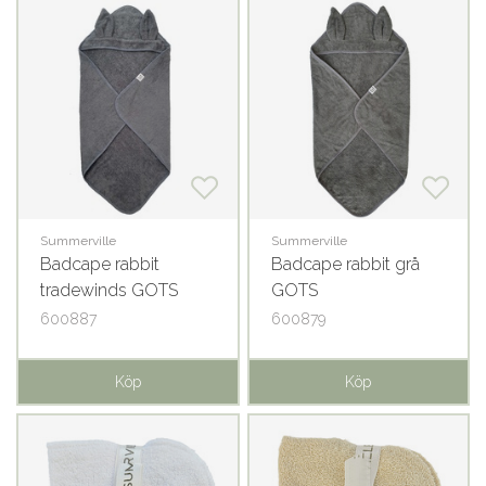
Summerville
Summerville
Badcape rabbit
Badcape rabbit grå
tradewinds GOTS
GOTS
600887
600879
Köp
Köp