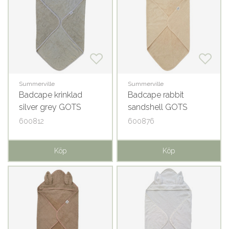
Summerville
Summerville
Badcape krinklad
Badcape rabbit
silver grey GOTS
sandshell GOTS
600812
600876
Köp
Köp