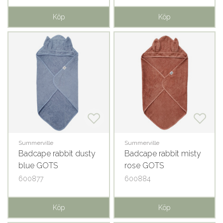
Köp
Köp
Summerville
Summerville
Badcape rabbit dusty
Badcape rabbit misty
blue GOTS
rose GOTS
600877
600884
Köp
Köp