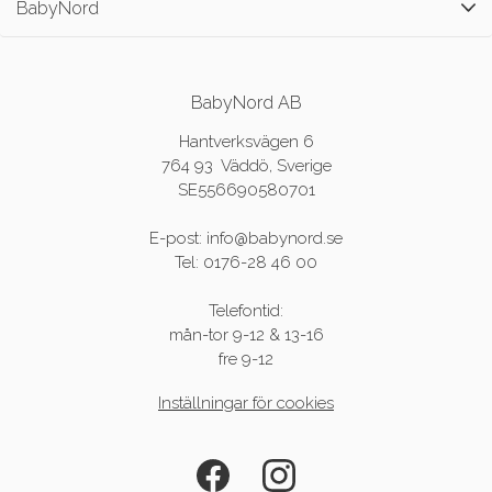
BabyNord
BabyNord AB
Hantverksvägen 6
764 93 Väddö, Sverige
SE556690580701
E-post: info@babynord.se
Tel: 0176-28 46 00
Telefontid:
mån-tor 9-12 & 13-16
fre 9-12
Inställningar för cookies