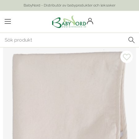
BabyNord - Distributör av babyprodukter och leksaker