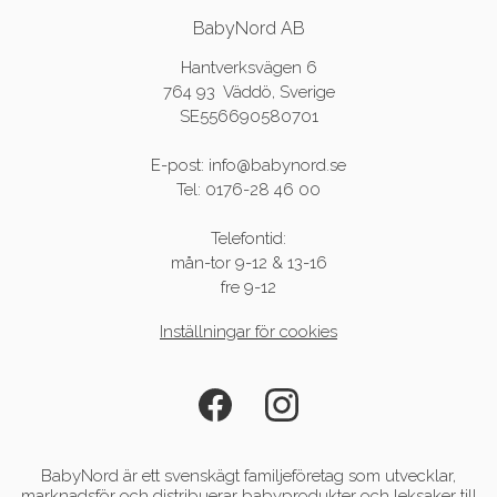
BabyNord AB
Hantverksvägen 6
764 93 Väddö, Sverige
SE556690580701
E-post: info@babynord.se
Tel: 0176-28 46 00
Telefontid:
mån-tor 9-12 & 13-16
fre 9-12
Inställningar för cookies
BabyNord är ett svenskägt familjeföretag som utvecklar,
marknadsför och distribuerar babyprodukter och leksaker till