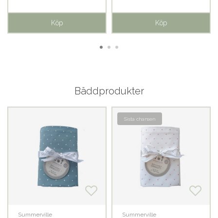
Köp
Köp
Bäddprodukter
Sista chansen
Summerville
Summerville