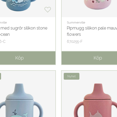
ville
Summerville
med sugrör silikon stone
Pipmugg silikon pale mau
ocean
flowers
6-C
670255-F
Köp
Köp
Nyhet