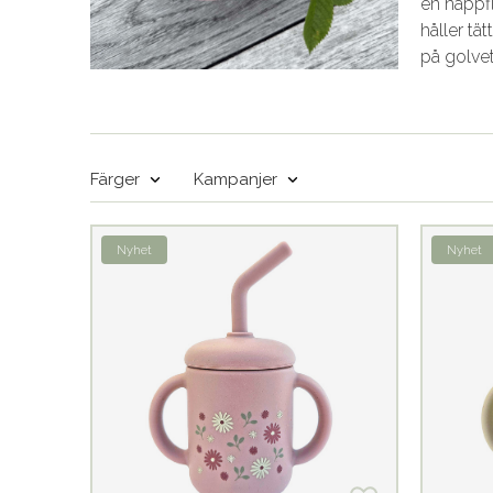
en nappf
håller tä
på golve
Färger
Kampanjer
Nyhet
Nyhet