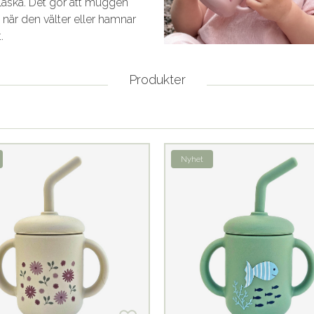
laska. Det gör att muggen
tt när den välter eller hamnar
t.
Produkter
Nyhet