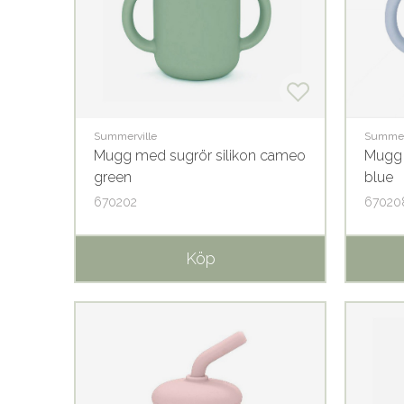
Summerville
Summer
Mugg med sugrör silikon cameo
Mugg 
green
blue
670202
67020
Köp