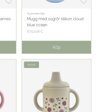
Summerville
 cameo
Mugg med sugrör silikon cloud
blue ocean
670208-C
Köp
Nyhet