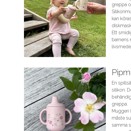
greppa oc
Silikonmu
kan köra
diskmaski
Ett smidig
barnens 
livsmede
Pipm
En spills
silikon.
behändig
greppa.
Muggen h
måste su
samma su