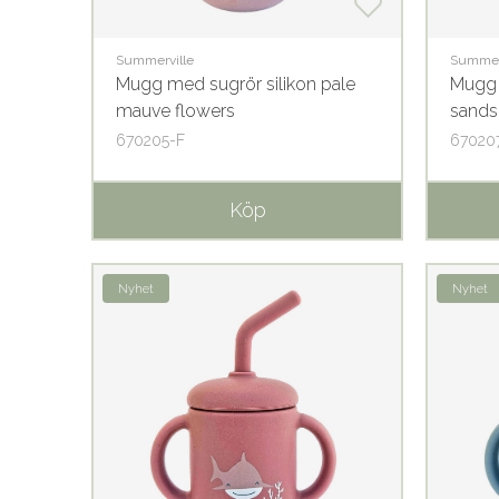
Summerville
Summer
Mugg med sugrör silikon pale
Mugg 
mauve flowers
sands
670205-F
67020
Köp
Nyhet
Nyhet