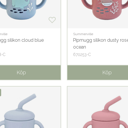
ville
Summerville
gg silikon cloud blue
Pipmugg silikon dusty ros
n
ocean
8-C
670253-C
Köp
Köp