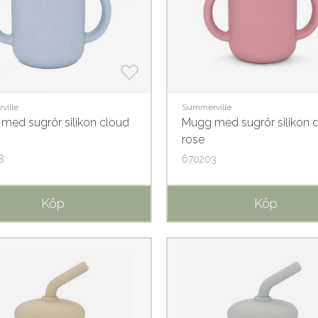
ville
Summerville
med sugrör silikon cloud
Mugg med sugrör silikon 
rose
8
670203
Köp
Köp