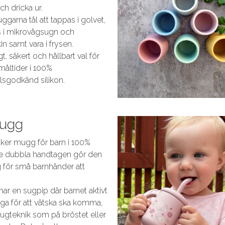
h dricka ur.
ggarna tål att tappas i golvet,
s i mikrovågsugn och
n samt vara i frysen.
t, säkert och hållbart val för
måltider i 100%
lsgodkänd silikon.
ugg
äker mugg för barn i 100%
 De dubbla handtagen gör den
 för små barnhänder att
ar en sugpip där barnet aktivt
ga för att vätska ska komma,
gteknik som på bröstet eller