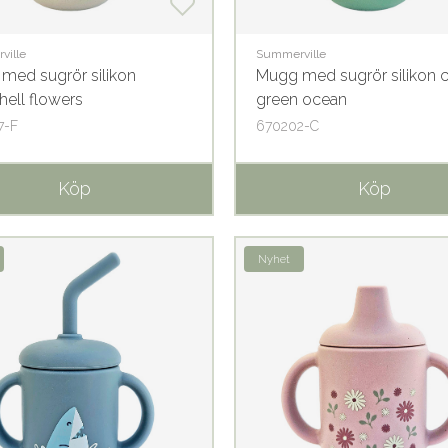
ville
Summerville
med sugrör silikon
Mugg med sugrör silikon
hell flowers
green ocean
7-F
670202-C
Köp
Köp
Nyhet