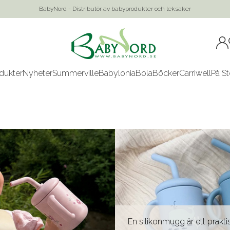
BabyNord - Distributör av babyprodukter och leksaker
dukter
Nyheter
Summerville
Babylonia
Bola
Böcker
Carriwell
På St
En silikonmugg är ett praktis