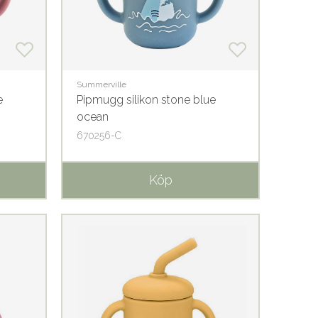
Summerville
e
Pipmugg silikon stone blue
ocean
670256-C
Köp