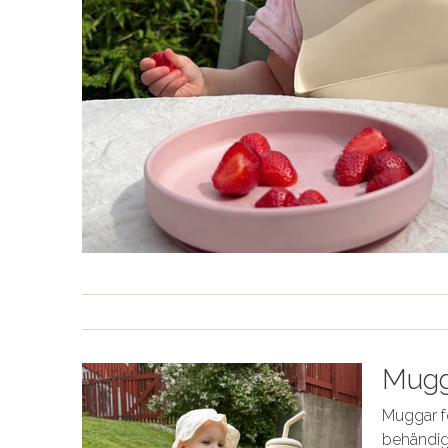
Mugga
Muggar fö
behändig