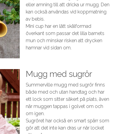
eller amning till att dricka ur mugg. Den
kan också användas vid koppmatning
av bebis.
Mini cup har en lätt skålformad
överkant som passar det lilla barnets
mun och minskar risken att drycken
hamnar vid sidan om.
Mugg med sugrör
Summerville mugg med sugrör finns
både med och utan handtag och har
ett lock som sitter säkert på plats, även
när muggen tappas i golvet om och
om igen.
Sugröret har också en smart spärr som
gör att det inte kan dras ur när locket