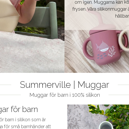
om igen. Muggarna kan kör
frysen. Våra silikonmuggar ä
hållba
Summerville | Muggar
Muggar för barn i 100% silikon
r för barn
r barn i silikon som är
a för små barnhänder att