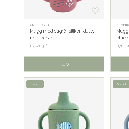
Summerville
Summer
Mugg med sugrör silikon dusty
Mugg 
rose ocean
blue 
670203-C
67020
Köp
Nyhet
Nyhet