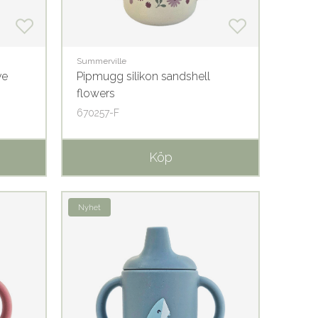
Summerville
ve
Pipmugg silikon sandshell
flowers
670257-F
Köp
Nyhet