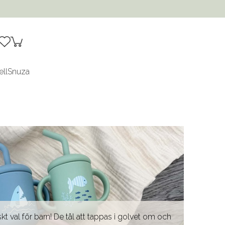
ell
Snuza
kt val för barn! De tål att tappas i golvet om och