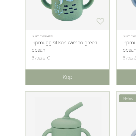
Summerville
Summer
Pipmugg silikon cameo green
Pipmu
ocean
ocea
670252-C
67025
Köp
Nyhet