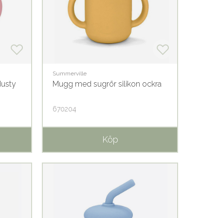
Summerville
dusty
Mugg med sugrör silikon ockra
670204
Köp