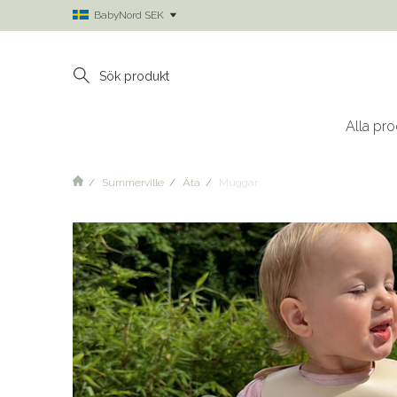
BabyNord SEK
Alla pro
Summerville
Äta
Muggar