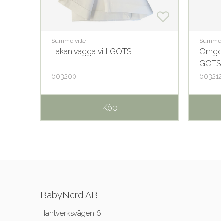
Summerville
Summer
sic
Lakan vagga vitt GOTS
Örngo
GOTS
603200
60321
Köp
BabyNord AB
Hantverksvägen 6