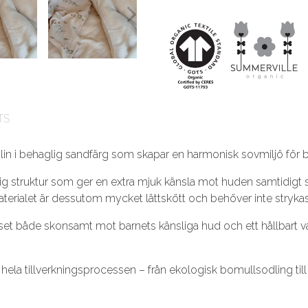
TS
slin i behaglig sandfärg som skapar en harmonisk sovmiljö för b
ig struktur som ger en extra mjuk känsla mot huden samtidigt s
terialet är dessutom mycket lättskött och behöver inte strykas
set både skonsamt mot barnets känsliga hud och ett hållbart val
tt hela tillverkningsprocessen – från ekologisk bomullsodling til