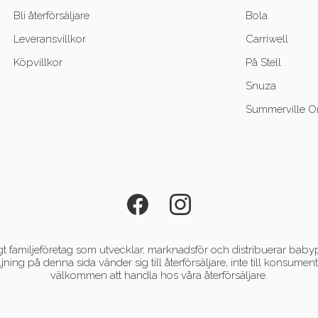
Bli återförsäljare
Bola
Leveransvillkor
Carriwell
Köpvillkor
På Stell
Snuza
Summerville O
 familjeföretag som utvecklar, marknadsför och distribuerar babyp
ljning på denna sida vänder sig till återförsäljare, inte till konsum
välkommen att handla hos våra återförsäljare.