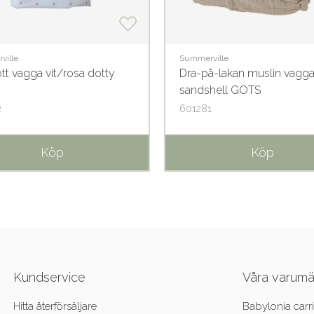
ville
Summerville
tt vagga vit/rosa dotty
Dra-på-lakan muslin vagg
sandshell GOTS
2
601281
Köp
Köp
Kundservice
Våra varum
Hitta återförsäljare
Babylonia carri