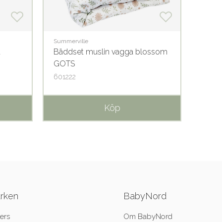
Summerville
Summer
a
Bäddset muslin vagga blossom
Örngo
GOTS
GOT
601222
60310
Köp
ärken
BabyNord
ers
Om BabyNord