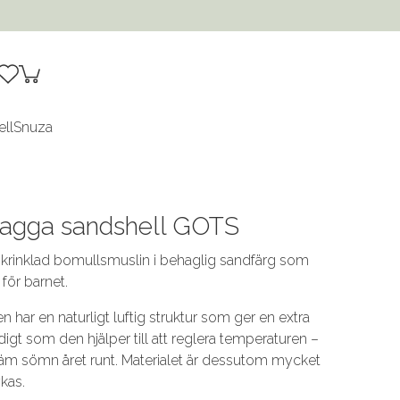
ell
Snuza
vagga sandshell GOTS
 i krinklad bomullsmuslin i behaglig sandfärg som
för barnet.
har en naturligt luftig struktur som ger en extra
gt som den hjälper till att reglera temperaturen –
väm sömn året runt. Materialet är dessutom mycket
ykas.