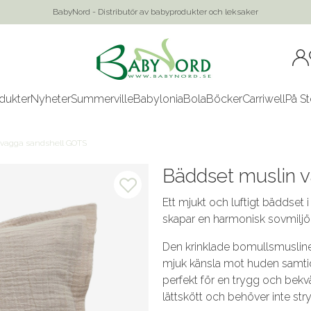
BabyNord - Distributör av babyprodukter och leksaker
dukter
Nyheter
Summerville
Babylonia
Bola
Böcker
Carriwell
På St
 vagga sandshell GOTS
Bäddset muslin 
Ett mjukt och luftigt bäddset
skapar en harmonisk sovmiljö 
Den krinklade bomullsmuslinen 
mjuk känsla mot huden samtidi
perfekt för en trygg och bek
lättskött och behöver inte str