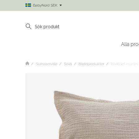
BabyNord SEK
Alla pro
Summerville
Sova
Bäddprodukter
Bäddset muslin