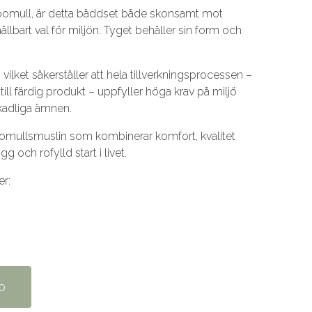
k bomull, är detta bäddset både skonsamt mot
ållbart val för miljön. Tyget behåller sin form och
vilket säkerställer att hela tillverkningsprocessen –
ill färdig produkt – uppfyller höga krav på miljö
skadliga ämnen.
 bomullsmuslin som kombinerar komfort, kvalitet
g och rofylld start i livet.
er:
o