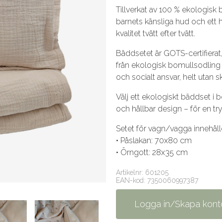
Tillverkat av 100 % ekologis
barnets känsliga hud och ett h
kvalitet tvätt efter tvätt.
Bäddsetet är GOTS-certifierat, 
från ekologisk bomullsodling t
och socialt ansvar, helt utan 
Välj ett ekologiskt bäddset i
och hållbar design – för en tryg
Setet för vagn/vagga innehåll
• Påslakan: 70x80 cm
• Örngott: 28x35 cm
Artikelnr: 601205
EAN-kod: 7350060997387
Logga in/Skapa kont