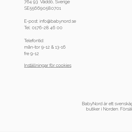
764 93 Väddö, Sverige
SE556690580701
E-post: info@babynord.se
Tel: 0176-28 46 00
Telefontid:
mån-tor 9-12 & 13-16
fre 9-12
Inställningar för cookies
BabyNord är ett svenskägt
butiker i Norden. Försä