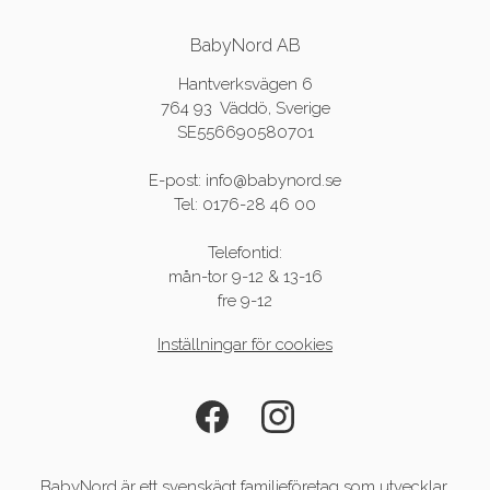
BabyNord AB
Hantverksvägen 6
764 93 Väddö, Sverige
SE556690580701
E-post: info@babynord.se
Tel: 0176-28 46 00
Telefontid:
mån-tor 9-12 & 13-16
fre 9-12
Inställningar för cookies
BabyNord är ett svenskägt familjeföretag som utvecklar,