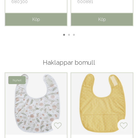
680300
600881
Köp
Köp
Haklappar bomull
Nyhet