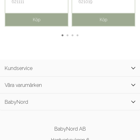
621111
621019
Köp
Köp
Kundservice
Våra varumärken
BabyNord
BabyNord AB