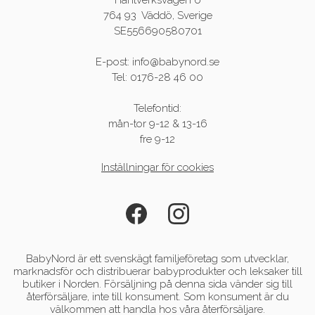
Hantverksvägen 6
764 93 Väddö, Sverige
SE556690580701
E-post: info@babynord.se
Tel: 0176-28 46 00
Telefontid:
mån-tor 9-12 & 13-16
fre 9-12
Inställningar för cookies
BabyNord är ett svenskägt familjeföretag som utvecklar,
marknadsför och distribuerar babyprodukter och leksaker till
butiker i Norden. Försäljning på denna sida vänder sig till
återförsäljare, inte till konsument. Som konsument är du
välkommen att handla hos våra återförsäljare.