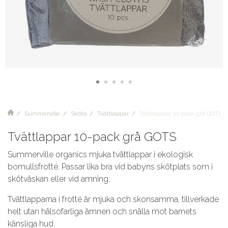
Summerville
Sköta
Tvättlappar
Tvättlappar 10-pack grå GOTS
Tvättlappar 10-pack grå GOTS
Summerville organics mjuka tvättlappar i ekologisk
bomullsfrotté. Passar lika bra vid babyns skötplats som i
skötväskan eller vid amning.
Tvättlapparna i frotté är mjuka och skonsamma, tillverkade
helt utan hälsofarliga ämnen och snälla mot barnets
känsliga hud.