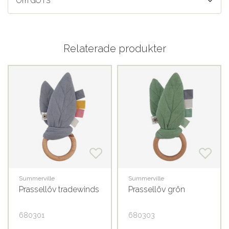
Om GOTS
Relaterade produkter
Summerville
Summerville
Prassellöv tradewinds
Prassellöv grön
680301
680303