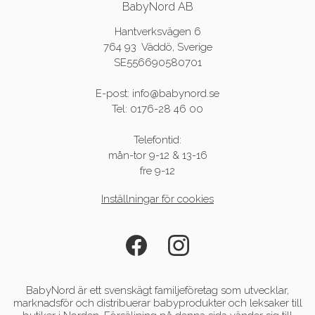
BabyNord AB
Hantverksvägen 6
764 93 Väddö, Sverige
SE556690580701
E-post: info@babynord.se
Tel: 0176-28 46 00
Telefontid:
mån-tor 9-12 & 13-16
fre 9-12
Inställningar för cookies
BabyNord är ett svenskägt familjeföretag som utvecklar,
marknadsför och distribuerar babyprodukter och leksaker till