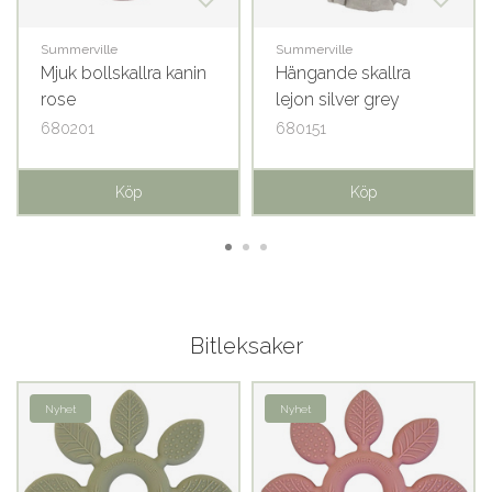
Summerville
Summerville
Mjuk bollskallra kanin
Hängande skallra
rose
lejon silver grey
680201
680151
Köp
Köp
Bitleksaker
Nyhet
Nyhet