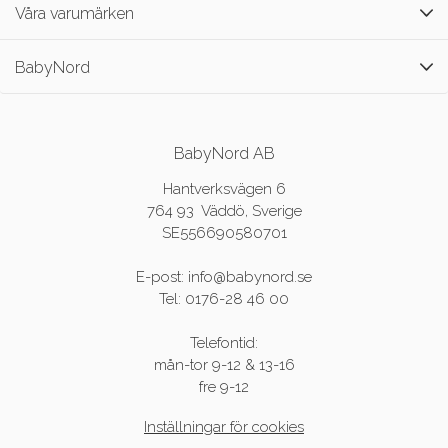
Våra varumärken
BabyNord
BabyNord AB
Hantverksvägen 6
764 93 Väddö, Sverige
SE556690580701
E-post: info@babynord.se
Tel: 0176-28 46 00
Telefontid:
mån-tor 9-12 & 13-16
fre 9-12
Inställningar för cookies