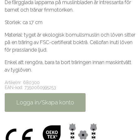
De färgglada lapparna på muslinbladen är intressanta för
barnet och tränar finmotoriken.
Storlek: ca 17 cm
Material: tyget är ekologisk bomullsmuslin och löven sitter
på en träring av FSC-certifierat bokträ. Cellofan inuti löven
för prasslande ljud.
Enkel att rengöra, bara ta bort träringen innan maskintvätt
av tyglöven.
Artikelnr: 680300
EAN-kod: 7350060995253
Logga in/Skapa konto