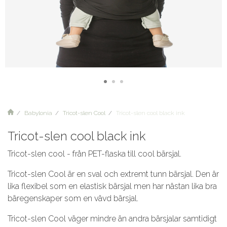
Babylonia
Tricot-slen Cool
Tricot-slen cool black ink
Tricot-slen cool black ink
Tricot-slen cool - från PET-flaska till cool bärsjal.
Tricot-slen Cool är en sval och extremt tunn bärsjal. Den är
lika flexibel som en elastisk bärsjal men har nästan lika bra
bäregenskaper som en vävd bärsjal.
Tricot-slen Cool väger mindre än andra bärsjalar samtidigt