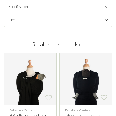
Specifikation
Filer
Relaterade produkter
Babylonia Carriers
Babylonia Carriers
BB-sling black beans
Tricot-slen organic