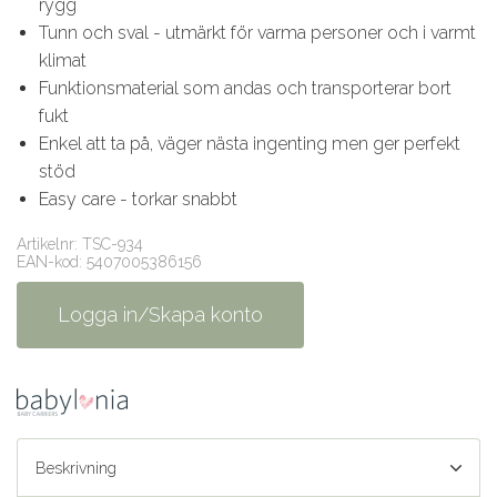
rygg
Tunn och sval - utmärkt för varma personer och i varmt
klimat
Funktionsmaterial som andas och transporterar bort
fukt
Enkel att ta på, väger nästa ingenting men ger perfekt
stöd
Easy care - torkar snabbt
Artikelnr: TSC-934
EAN-kod: 5407005386156
Logga in/Skapa konto
Beskrivning