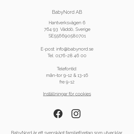
BabyNord AB
Hantverksvägen 6
764 93 Väddö, Sverige
SE556690580701
E-post: info@babynord.se
Tel: 0176-28 46 00
Telefontid:
mån-tor 9-12 & 13-16
fre 9-12
Inställningar för cookies
BabyNord är ett svenskägt familjeföretag som utvecklar,