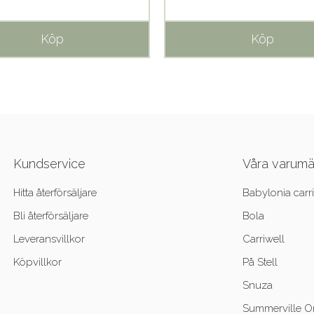
Köp
Köp
Kundservice
Våra varum
Hitta återförsäljare
Babylonia carri
Bli återförsäljare
Bola
Leveransvillkor
Carriwell
Köpvillkor
På Stell
Snuza
Summerville O