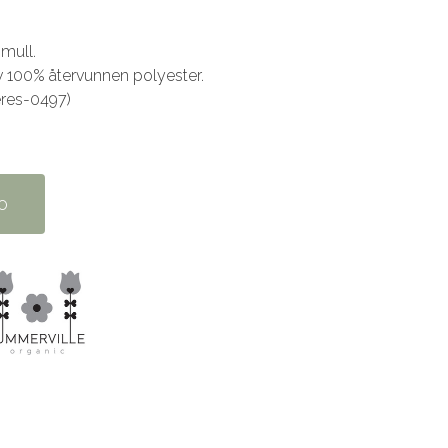
omull.
v 100% återvunnen polyester.
eres-0497)
o