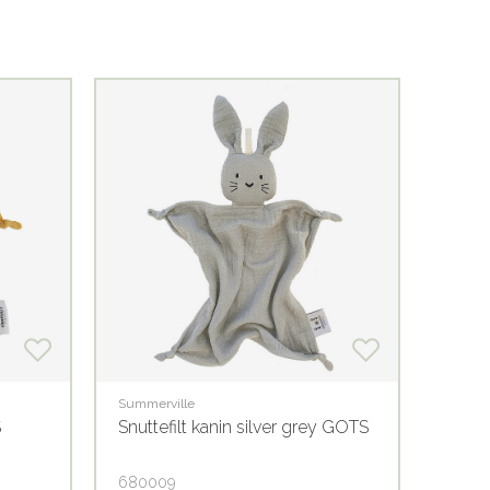
Summerville
Summer
S
Snuttefilt kanin silver grey GOTS
Snutt
680009
6800