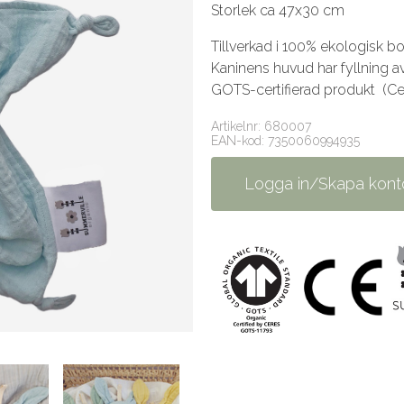
Storlek ca 47x30 cm
Tillverkad i 100% ekologisk b
Kaninens huvud har fyllning a
GOTS-certifierad produkt (C
Artikelnr: 680007
EAN-kod: 7350060994935
Logga in/Skapa kont