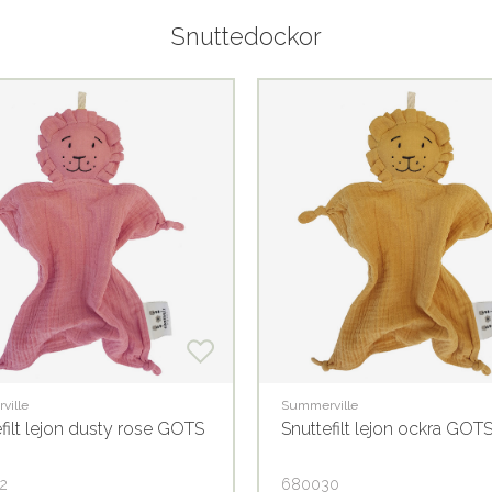
Snuttedockor
ville
Summerville
filt lejon dusty rose GOTS
Snuttefilt lejon ockra GOT
2
680030