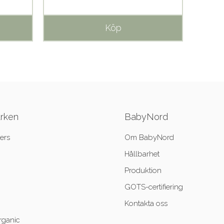
Köp
ärken
BabyNord
ers
Om BabyNord
Hållbarhet
Produktion
GOTS-certifiering
Kontakta oss
rganic