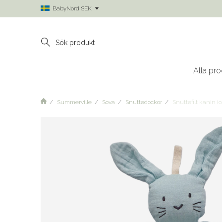
BabyNord SEK
Alla pro
Summerville
Sova
Snuttedockor
Snuttefilt kanin 