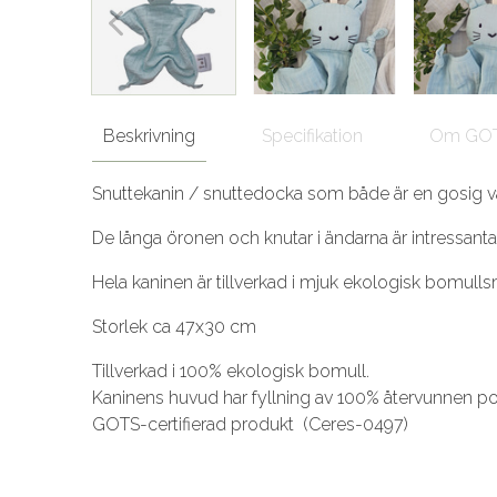
Beskrivning
Specifikation
Om GO
Snuttekanin / snuttedocka som både är en gosig vän
De långa öronen och knutar i ändarna är intressanta 
Hela kaninen är tillverkad i mjuk ekologisk bomulls
Storlek ca 47x30 cm
Tillverkad i 100% ekologisk bomull.
Kaninens huvud har fyllning av 100% återvunnen po
GOTS-certifierad produkt (Ceres-0497)