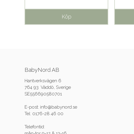
Köp
BabyNord AB
Hantverksvägen 6
764 93 Väddö, Sverige
SE556690580701
E-post: info@babynord.se
Tel: 0176-28 46 00
Telefontid:
mån-tor 9-12 & 13-16