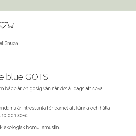
ell
Snuza
ice blue GOTS
 både är en gosig vän när det är dags att sova
ndarna är intressanta för barnet att känna och hålla
l ro och sova.
juk ekologisk bomullsmuslin.