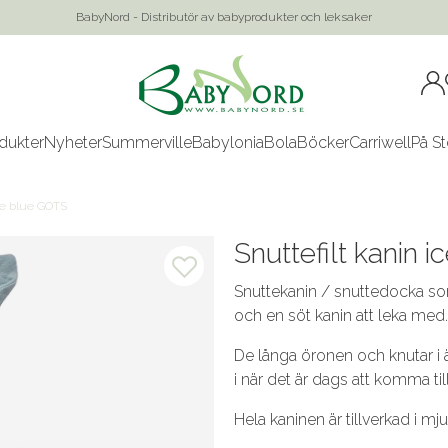
BabyNord - Distributör av babyprodukter och leksaker
dukter
Nyheter
Summerville
Babylonia
Bola
Böcker
Carriwell
På St
ice blue GOTS
Snuttefilt kanin 
Snuttekanin / snuttedocka som
och en söt kanin att leka med.
De långa öronen och knutar i ä
i när det är dags att komma til
Hela kaninen är tillverkad i m