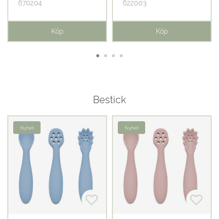
670204
622003
Köp
Köp
Bestick
Nyhet
Nyhet