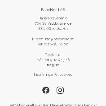
BabyNord AB
Hantverksvägen 6
764 93 Väddö, Sverige
SE556690580701
E-post: info@babynord.se
Tel: 0176-28 46 00
Telefontid:
mån-tor 9-12 & 13-16
fre 9-12
Inställningar för cookies
BabyNord är ett svenskägt familjeföretag som utvecklar,