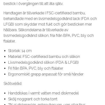
bestick i övergången till att äta själv.
Handtagen är tillverkade i FSC-certifierad bambu,
behandlade med en livsmedelsgodkänd lack (FDA och
LFGB) som skyddar mot fukt och gör besticken mer
hållbara. Silikondelarna är tillverkade av
livsmedelsgodkänd silikon, fria från BPA, PVC, bly och
ftalater.
Storlek: 14 cm
Material: FSC-certifierad bambu och silikon
Livsmedelsgodkänd silikon (FDA & LFGB)
Fri från BPA, PVC, bly och ftalater
Ergonomiskt grepp anpassat för små händer
Skötselråd:
Handdiskas i varmt vatten med diskmedel
Skölj noggrant och torka torrt
Tål ej diskmaskin, mikrovågsugn, ugn eller frys