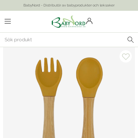
BabyNord - Distributör av babyprodukter och leksaker