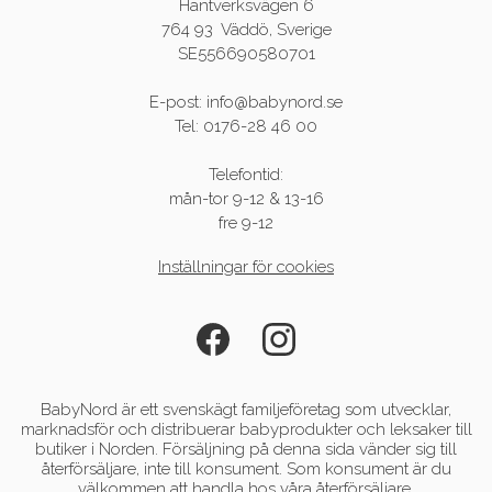
Hantverksvägen 6
764 93 Väddö, Sverige
SE556690580701
E-post: info@babynord.se
Tel: 0176-28 46 00
Telefontid:
mån-tor 9-12 & 13-16
fre 9-12
Inställningar för cookies
BabyNord är ett svenskägt familjeföretag som utvecklar,
marknadsför och distribuerar babyprodukter och leksaker till
butiker i Norden. Försäljning på denna sida vänder sig till
återförsäljare, inte till konsument. Som konsument är du
välkommen att handla hos våra återförsäljare.