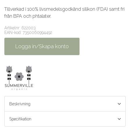
Tillverkad i 100% livsmedelsgodkänd silikon (FDA) samt fri
från BPA och phtalater.
Artikelnr: 622003
EAN-kod: 7350060994492
Logga in/Skapa konto
Beskrivning
Specifikation