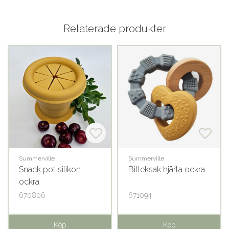
Relaterade produkter
Summerville
Summerville
Snack pot silikon
Bitleksak hjärta ockra
ockra
670806
671094
Köp
Köp