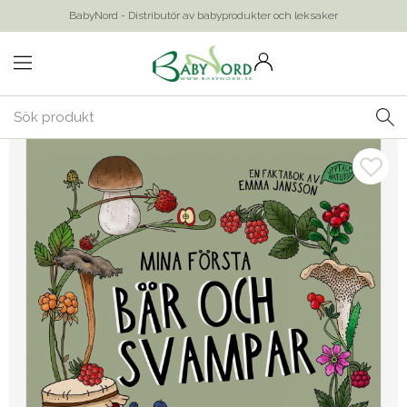
BabyNord - Distributör av babyprodukter och leksaker