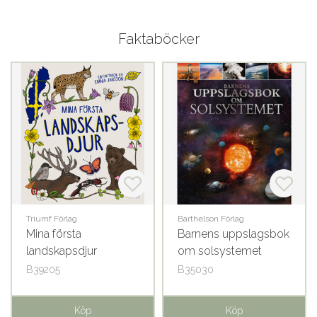
Faktaböcker
Triumf Förlag
Barthelson Förlag
Mina första
Barnens uppslagsbok
landskapsdjur
om solsystemet
B39205
B35030
Köp
Köp