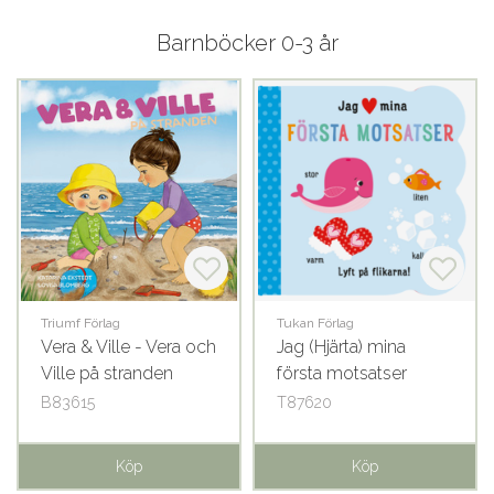
Barnböcker 0-3 år
Triumf Förlag
Tukan Förlag
Vera & Ville - Vera och
Jag (Hjärta) mina
Ville på stranden
första motsatser
B83615
T87620
Köp
Köp