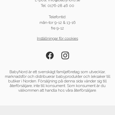
E-post: info@babynord.se
Tel: 0176-28 46 00
Telefontid:
mån-tor 9-12 & 13-16
fre 9-12
Inställningar för cookies
BabyNord är ett svenskägt familjeföretag som utvecklar,
marknadsför och distribuerar babyprodukter och leksaker till
butiker i Norden. Försäljning på denna sida vänder sig till
återförsäljare, inte till konsument. Som konsument är du
välkommen att handla hos våra återförsäljare.