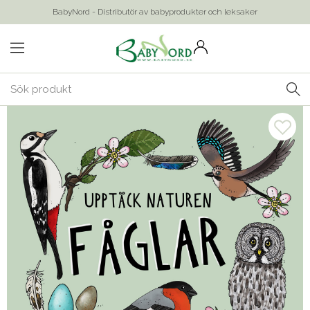
BabyNord - Distributör av babyprodukter och leksaker