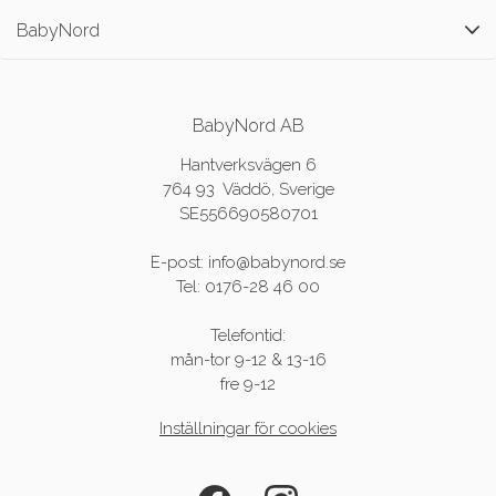
BabyNord
BabyNord AB
Hantverksvägen 6
764 93 Väddö, Sverige
SE556690580701
E-post: info@babynord.se
Tel: 0176-28 46 00
Telefontid:
mån-tor 9-12 & 13-16
fre 9-12
Inställningar för cookies