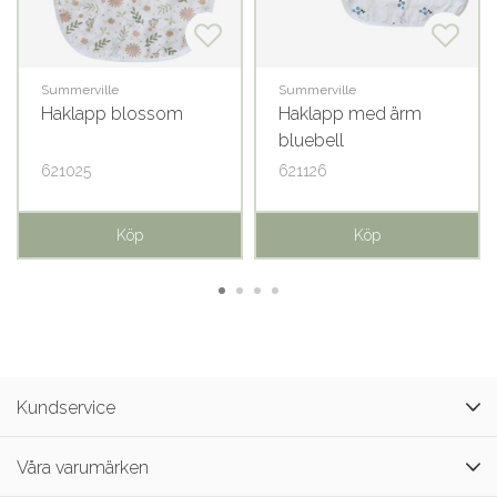
Summerville
Summerville
Haklapp blossom
Haklapp med ärm
bluebell
621025
621126
Köp
Köp
Kundservice
Våra varumärken