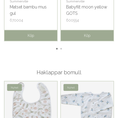
Summerville
Summerville
Matset bambu mus
Babyfilt moon yellow
gul
GOTS
670004
600554
Köp
Köp
Haklappar bomull
Nyhet
Nyhet