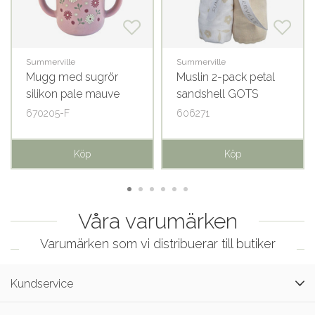
Summerville
Summerville
Mugg med sugrör
Muslin 2-pack petal
silikon pale mauve
sandshell GOTS
flowers
670205-F
606271
Köp
Köp
Våra varumärken
Varumärken som vi distribuerar till butiker
Kundservice