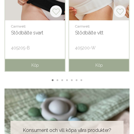
Carriwell
Carriwell
Stödbälte svart
Stödbälte vitt
405205-B
405200-W
Köp
Köp
Konsument och vill köpa våra produkter?