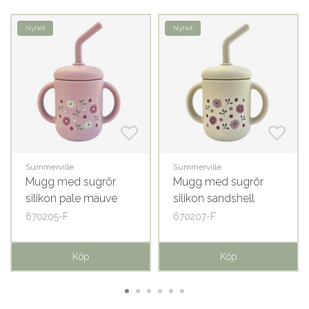
Nyhet
Nyhet
Summerville
Summerville
Mugg med sugrör
Mugg med sugrör
silikon pale mauve
silikon sandshell
flowers
flowers
670205-F
670207-F
Köp
Köp