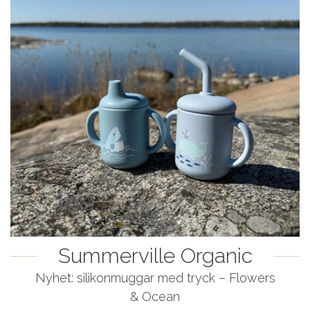
Summerville Organic
Nyhet: silikonmuggar med tryck – Flowers
& Ocean