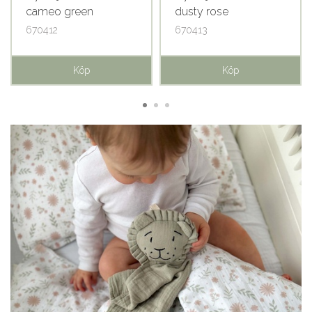
cameo green
dusty rose
670412
670413
Köp
Köp