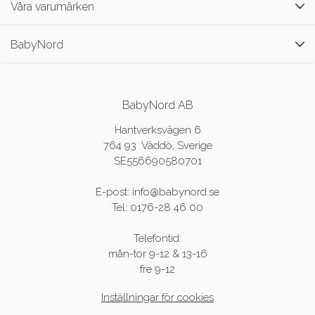
Våra varumärken
BabyNord
BabyNord AB
Hantverksvägen 6
764 93 Väddö, Sverige
SE556690580701
E-post: info@babynord.se
Tel: 0176-28 46 00
Telefontid:
mån-tor 9-12 & 13-16
fre 9-12
Inställningar för cookies