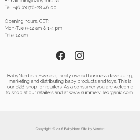
E-mail: info@babynord.se
Tel: +46 (0)176-28 46 00
Opening hours, CET:
Mon-Tue 9-12 am & 1-4 pm
Fri 9-12 am
BabyNord is a Swedish, family owned business developing,
marketing and distributing baby products and toys. This is
our B2B-shop for retailers. As a consumer you are welcome
to shop at our retailers and at www.summervilleorganic.com.
Copyright © 2026 BabyNord Site by
Vendre