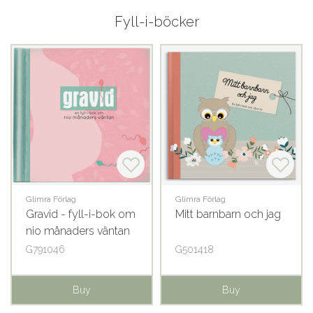
Fyll-i-böcker
Glimra Förlag
Glimra Förlag
Gravid - fyll-i-bok om
Mitt barnbarn och jag
nio månaders väntan
G791046
G501418
Buy
Buy