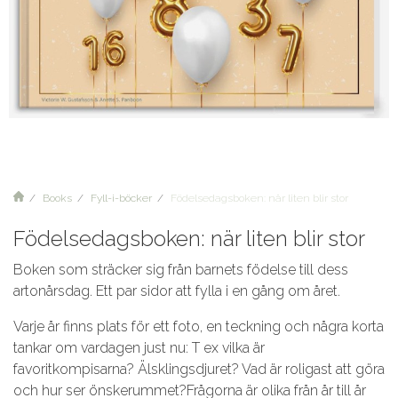
Books
Fyll-i-böcker
Födelsedagsboken: när liten blir stor
Födelsedagsboken: när liten blir stor
Boken som sträcker sig från barnets födelse till dess
artonårsdag. Ett par sidor att fylla i en gång om året.
Varje år finns plats för ett foto, en teckning och några korta
tankar om vardagen just nu: T ex vilka är
favoritkompisarna? Älsklingsdjuret? Vad är roligast att göra
och hur ser önskerummet?Frågorna är olika från år till år