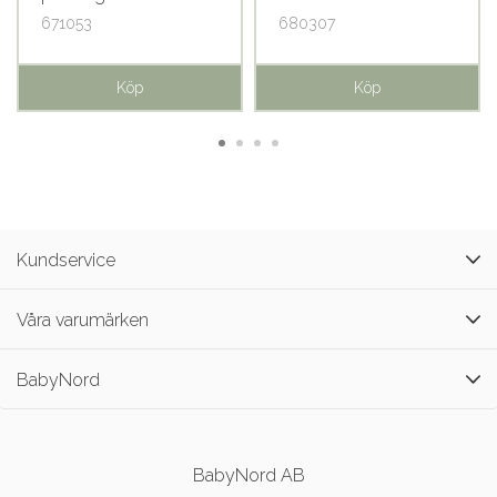
671053
680307
Köp
Köp
Kundservice
Våra varumärken
BabyNord
BabyNord AB