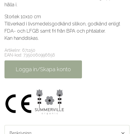
hålla i.
Storlek 10x10 cm
Tillverkad i livsmedelsgodkänd silikon, godkänd enligt
FDA- och LFGB samt fri från BPA och phtalater.
Kan handdiskas.
Artikelnr: 671150
EAN-kod: 7350060996656
Logga in/Skapa konto
Beskrivning