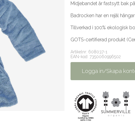
Midjebandet är fastsytt bak på
Badrocken har en rejäl hängar
Tillverkad i 100% ekologisk b
GOTS-certifierad produkt (Ce
Artikelnr: 608037-1
EAN-kod: 7350060996502
Logga in/Skapa kont