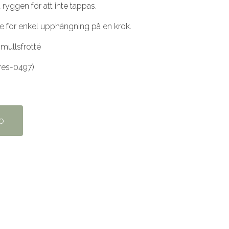
 ryggen för att inte tappas.
e för enkel upphängning på en krok.
omullsfrotté
res-0497)
o