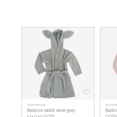
Summerville
Summer
Badrock rabbit silver grey
Badroc
134/140 GOTS
GOTS