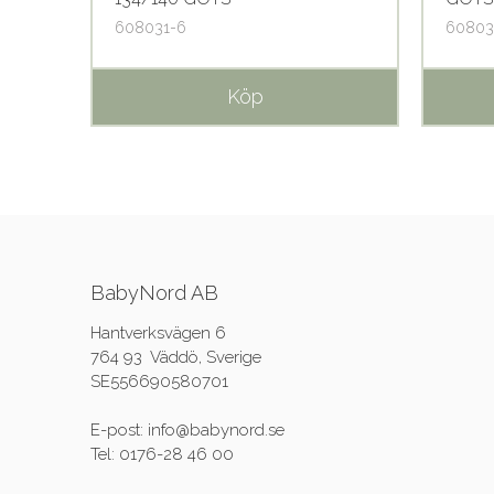
608031-6
60803
Köp
BabyNord AB
Hantverksvägen 6
764 93 Väddö, Sverige
SE556690580701
E-post: info@babynord.se
Tel: 0176-28 46 00