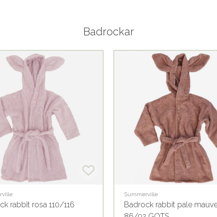
Badrockar
ville
Summerville
k rabbit rosa 110/116
Badrock rabbit pale mauv
86/92 GOTS