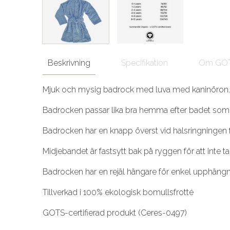
Beskrivning
Specifikation
Om GO
Mjuk och mysig badrock med luva med kaninöron. L
Badrocken passar lika bra hemma efter badet som
Badrocken har en knapp överst vid halsringningen för
Midjebandet är fastsytt bak på ryggen för att inte t
Badrocken har en rejäl hängare för enkel upphängn
Tillverkad i 100% ekologisk bomullsfrotté
GOTS-certifierad produkt (Ceres-0497)