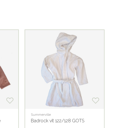
Summerville
Summer
e
Badrock vit 122/128 GOTS
Badro