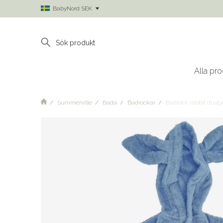
BabyNord SEK
Alla pro
Summerville
Bada
Badrockar
Badrock rabbit dust