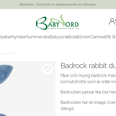
BabyNord - Distributör av babyprodukter och leksaker
dukter
Nyheter
Summerville
Babylonia
Bola
Böcker
Carriwell
På St
y blue GOTS
Badrock rabbit 
Mjuk och mysig badrock med 
bomullsfrotté som är snäll mo
Badrocken passar lika bra h
Badrocken har en knapp överst 
stängd.