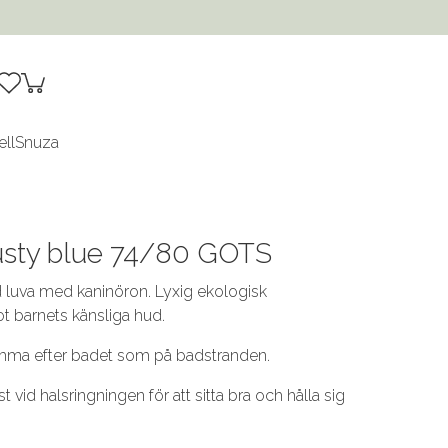
ell
Snuza
dusty blue 74/80 GOTS
luva med kaninöron. Lyxig ekologisk
t barnets känsliga hud.
emma efter badet som på badstranden.
vid halsringningen för att sitta bra och hålla sig