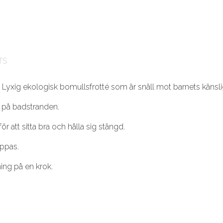
TS
yxig ekologisk bomullsfrotté som är snäll mot barnets känsli
 på badstranden.
 att sitta bra och hålla sig stängd.
appas.
ing på en krok.