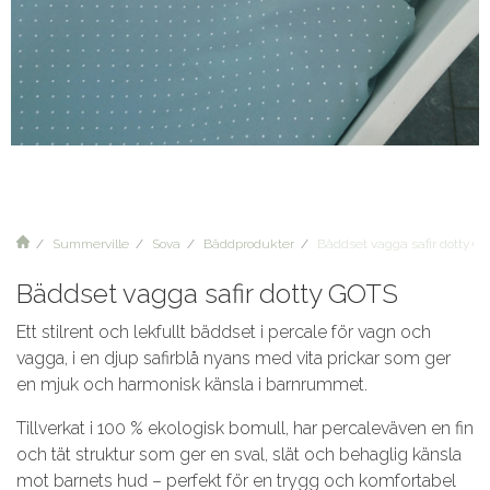
Summerville
Sova
Bäddprodukter
Bäddset vagga safir dotty G
Bäddset vagga safir dotty GOTS
Ett stilrent och lekfullt bäddset i percale för vagn och
vagga, i en djup safirblå nyans med vita prickar som ger
en mjuk och harmonisk känsla i barnrummet.
Tillverkat i 100 % ekologisk bomull, har percaleväven en fin
och tät struktur som ger en sval, slät och behaglig känsla
mot barnets hud – perfekt för en trygg och komfortabel