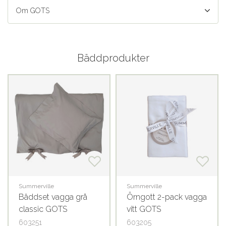
Om GOTS
Bäddprodukter
Summerville
Summerville
Bäddset vagga grå
Örngott 2-pack vagga
classic GOTS
vitt GOTS
603251
603205