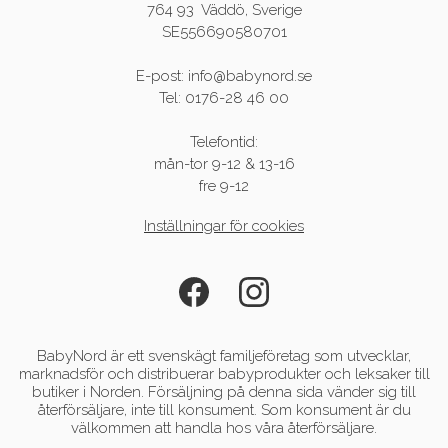
764 93 Väddö, Sverige
SE556690580701
E-post: info@babynord.se
Tel: 0176-28 46 00
Telefontid:
mån-tor 9-12 & 13-16
fre 9-12
Inställningar för cookies
BabyNord är ett svenskägt familjeföretag som utvecklar,
marknadsför och distribuerar babyprodukter och leksaker till
butiker i Norden. Försäljning på denna sida vänder sig till
återförsäljare, inte till konsument. Som konsument är du
välkommen att handla hos våra återförsäljare.