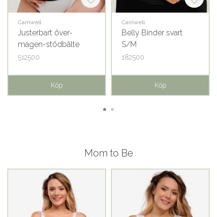
Carriwell
Carriwell
Justerbart över-
Belly Binder svart
magen-stödbälte
S/M
svart S/M
512500
182500
Köp
Köp
Mom to Be