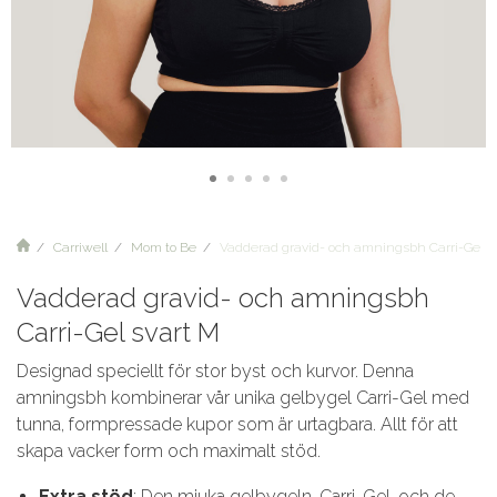
Carriwell
Mom to Be
Vadderad gravid- och amningsbh Carri-Gel s
Vadderad gravid- och amningsbh
Carri-Gel svart M
Designad speciellt för stor byst och kurvor. Denna
amningsbh kombinerar vår unika gelbygel Carri-Gel med
tunna, formpressade kupor som är urtagbara. Allt för att
skapa vacker form och maximalt stöd.
Extra stöd
: Den mjuka gelbygeln, Carri-Gel, och de