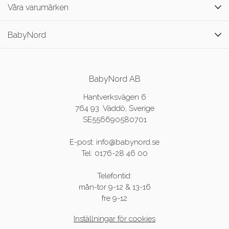
Våra varumärken
BabyNord
BabyNord AB
Hantverksvägen 6
764 93 Väddö, Sverige
SE556690580701
E-post: info@babynord.se
Tel: 0176-28 46 00
Telefontid:
mån-tor 9-12 & 13-16
fre 9-12
Inställningar för cookies