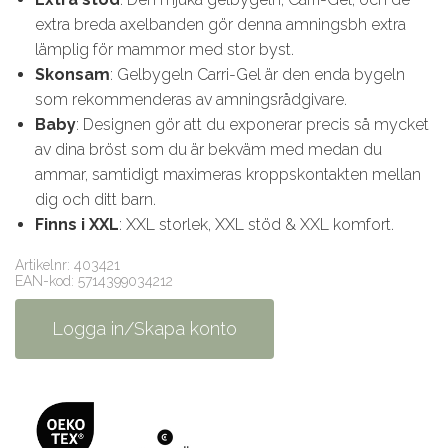
extra breda axelbanden gör denna amningsbh extra
lämplig för mammor med stor byst.
Skonsam
: Gelbygeln Carri-Gel är den enda bygeln
som rekommenderas av amningsrådgivare.
Baby
: Designen gör att du exponerar precis så mycket
av dina bröst som du är bekväm med medan du
ammar, samtidigt maximeras kroppskontakten mellan
dig och ditt barn.
Finns i XXL
: XXL storlek, XXL stöd & XXL komfort.
Artikelnr: 403421
EAN-kod: 5714399034212
Logga in/Skapa konto