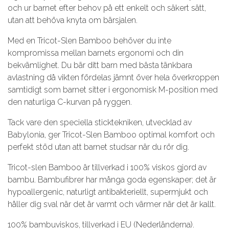
och ur barnet efter behov på ett enkelt och säkert sätt,
utan att behöva knyta om bärsjalen.
Med en Tricot-Slen Bamboo behöver du inte
kompromissa mellan barnets ergonomi och din
bekvämlighet. Du bär ditt barn med bästa tänkbara
avlastning då vikten fördelas jämnt över hela överkroppen
samtidigt som barnet sitter i ergonomisk M-position med
den naturliga C-kurvan på ryggen.
Tack vare den speciella sticktekniken, utvecklad av
Babylonia, ger Tricot-Slen Bamboo optimal komfort och
perfekt stöd utan att barnet studsar när du rör dig.
Tricot-slen Bamboo är tillverkad i 100% viskos gjord av
bambu. Bambufibrer har många goda egenskaper; det är
hypoallergenic, naturligt antibakteriellt, supermjukt och
håller dig sval när det är varmt och värmer när det är kallt.
100% bambuviskos, tillverkad i EU (Nederländerna).