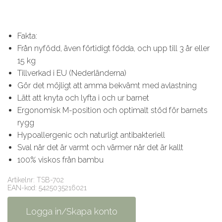
Fakta:
Från nyfödd, även förtidigt födda, och upp till 3 år eller
15 kg
Tillverkad i EU (Nederländerna)
Gör det möjligt att amma bekvämt med avlastning
Lätt att knyta och lyfta i och ur barnet
Ergonomisk M-position och optimalt stöd för barnets
rygg
Hypoallergenic och naturligt antibakteriell
Sval när det är varmt och värmer när det är kallt
100% viskos från bambu
Artikelnr: TSB-702
EAN-kod: 5425035216021
Logga in/Skapa konto