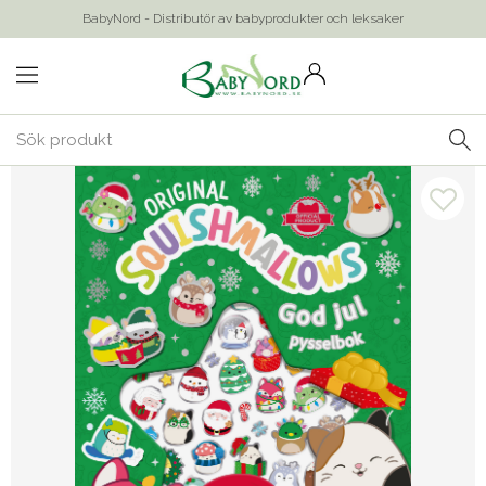
BabyNord - Distributör av babyprodukter och leksaker