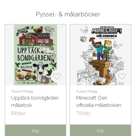
Pyssel- & målarböcker
Triumf Förlag
Tukan Förlag
Upptäck bondgården
Minecraft: Den
målarbok
officiella målarboken:
skapa, utforska och
B83912
T87293
relaxa
Köp
Köp