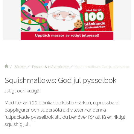
Böcker
Pyssel- & målarböcker
Squishmallows: God jul pysselbok
Squishmallows: God jul pysselbok
Juligt och kuligt!
Med fler än 100 blänkande klistermärken, utpressbara
pappfigurer och supersöta aktiviteter har denna
fullpackade pysselbok allt du behöver för att få en riktigt
squishig jul.