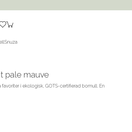
ell
Snuza
it pale mauve
 favoriter i ekologisk, GOTS-certifierad bomull. En