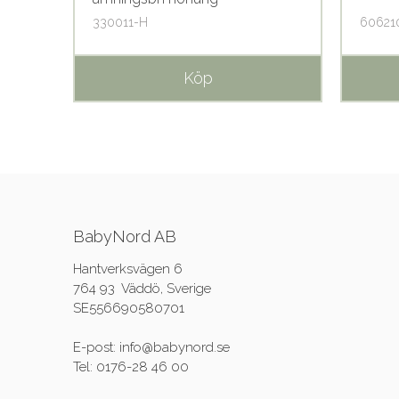
330011-H
60621
Köp
BabyNord AB
Hantverksvägen 6
764 93 Väddö, Sverige
SE556690580701
E-post: info@babynord.se
Tel: 0176-28 46 00