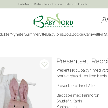
BabyNord - Distributör av babyprodukter och leksaker
dukter
Nyheter
Summerville
Babylonia
Bola
Böcker
Carriwell
På St
Presentset: Rabb
Presentset till babyn med våra
perfekt gåva till en liten bebis.
Presentsetet innehåller:
Badcape med kaninöron
Snuttefilt Kanin
Kaninskallra