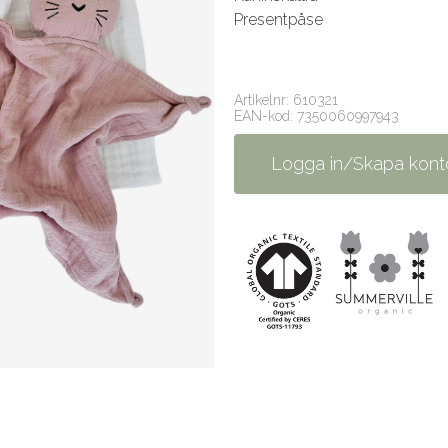
Presentpåse
Artikelnr: 610321
EAN-kod: 7350060997943
Logga in/Skapa kont