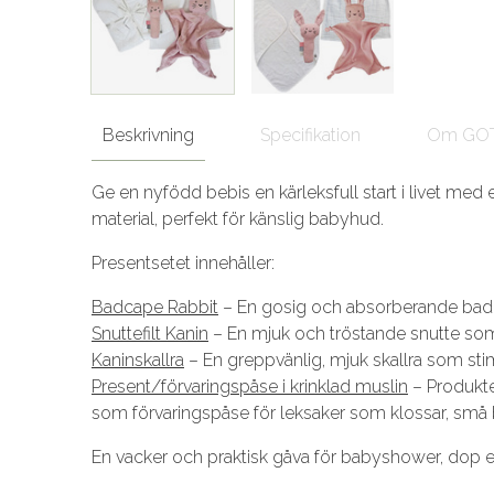
Beskrivning
Specifikation
Om GO
Ge en nyfödd bebis en kärleksfull start i livet med 
material, perfekt för känslig babyhud.
Presentsetet innehåller:
Badcape Rabbit
– En gosig och absorberande badc
Snuttefilt Kanin
– En mjuk och tröstande snutte som
Kaninskallra
– En greppvänlig, mjuk skallra som sti
Present/förvaringspåse i krinklad muslin
– Produkte
som förvaringspåse för leksaker som klossar, små b
En vacker och praktisk gåva för babyshower, dop e