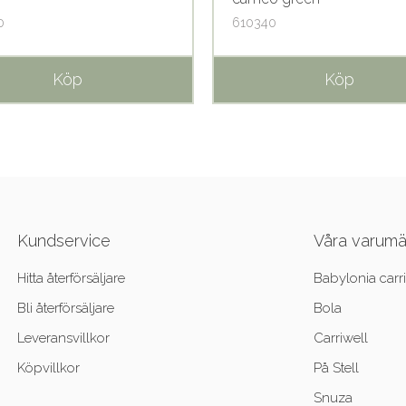
0
610340
Köp
Köp
Kundservice
Våra varum
Hitta återförsäljare
Babylonia carri
Bli återförsäljare
Bola
Leveransvillkor
Carriwell
Köpvillkor
På Stell
Snuza