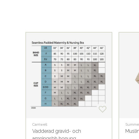
Carriwell
Summer
or
Vadderad gravid- och
Muslin
amningsbh honung