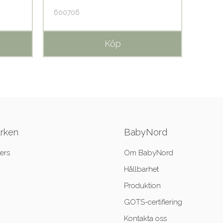
600706
25500
Köp
ärken
BabyNord
ers
Om BabyNord
Hållbarhet
Produktion
GOTS-certifiering
Kontakta oss