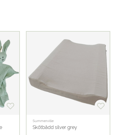
Summerville
Carriwe
e
Skötbädd silver grey
Gravi
hone