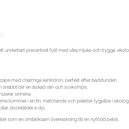
TS
ett underbart presentset fyllt med våra mjuka och trygga, ekologi
ape med charmiga kaninöron, perfekt efter badstunden.
 snabbt blir en älskad vän och sovkompis.
mulerar sinnena.
rna kommer i en fin, matchande och praktisk tygpåse i ekolog
ilar, dockkläder e dyl.
ller som en omtänksam överraskning till en nyfödd bebis.