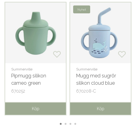
Nyhet
Summerville
Summerville
Pipmugg silikon
Mugg med sugrör
cameo green
silikon cloud blue
ocean
670252
670208-C
Köp
Köp