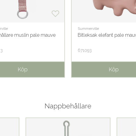
ville
Summerville
ållare muslin pale mauve
Bitleksak elefant pale mau
03
671093
Köp
Köp
Nappbehållare