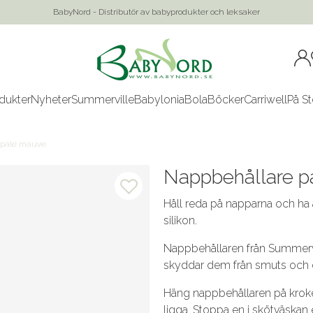
BabyNord - Distributör av babyprodukter och leksaker
dukter
Nyheter
Summerville
Babylonia
Bola
Böcker
Carriwell
På St
 pale mauve
Nappbehållare p
Håll reda på napparna och ha 
silikon.
Nappbehållaren från Summervil
skyddar dem från smuts och
Häng nappbehållaren på kroke
ligga. Stoppa en i skötväskan 