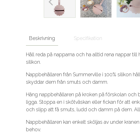
Beskrivning
Specifikation
Håll reda på napparna och ha alltid rena nappar til
silikon.
Nappbehållaren från Summerville i 100% silikon hå
skyddar dem från smuts och damm.
Häng nappbehållaren på kroken på förskolan och b
ligga. Stoppa en i skötväskan eller fickan för att en
och slipp att få smuts, ludd och damm på dem. Allti
Nappbehållaren kan enkelt sköljas av under kranen 
behov.