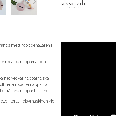
l hands med nappbehållaren i
ller reda på napparna och
arnet vet var napparna ska
kelt hålla reda på napparna
d fräscha nappar till hands!
eller köras i diskmaskinen vid