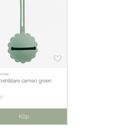
ville
ehållare cameo green
02
Köp