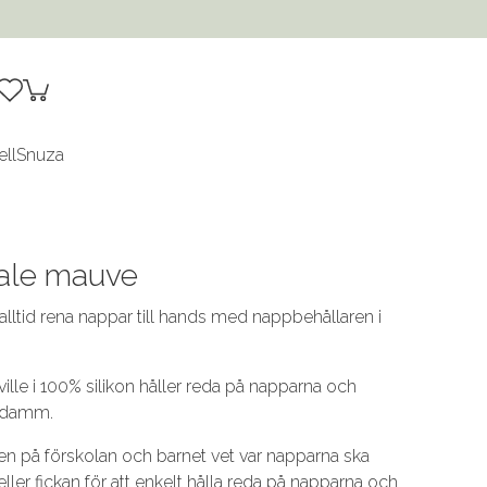
ell
Snuza
ale mauve
alltid rena nappar till hands med nappbehållaren i
le i 100% silikon håller reda på napparna och
 damm.
n på förskolan och barnet vet var napparna ska
eller fickan för att enkelt hålla reda på napparna och