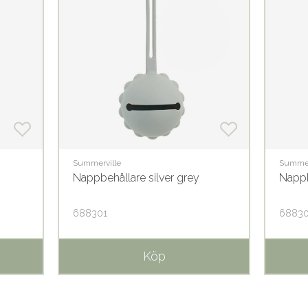
Summerville
Summer
Nappbehållare silver grey
Nappb
688301
6883
Köp