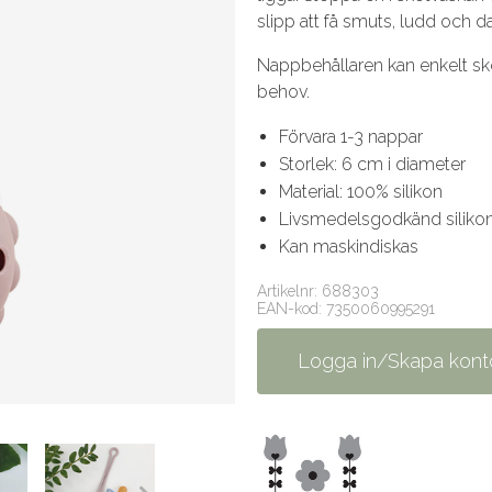
slipp att få smuts, ludd och d
Nappbehållaren kan enkelt skö
behov.
Förvara 1-3 nappar
Storlek: 6 cm i diameter
Material: 100% silikon
Livsmedelsgodkänd silikon, 
Kan maskindiskas
Artikelnr: 688303
EAN-kod: 7350060995291
Logga in/Skapa kont