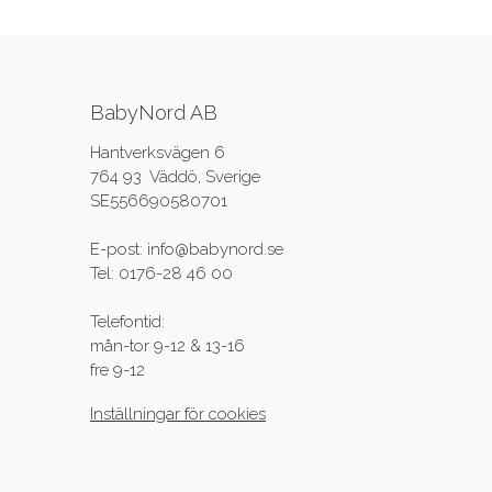
BabyNord AB
Hantverksvägen 6
764 93 Väddö, Sverige
SE556690580701
E-post: info@babynord.se
Tel: 0176-28 46 00
Telefontid:
mån-tor 9-12 & 13-16
fre 9-12
Inställningar för cookies