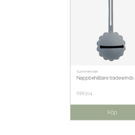
Summerville
Nappbehållare tradewinds
688304
Köp