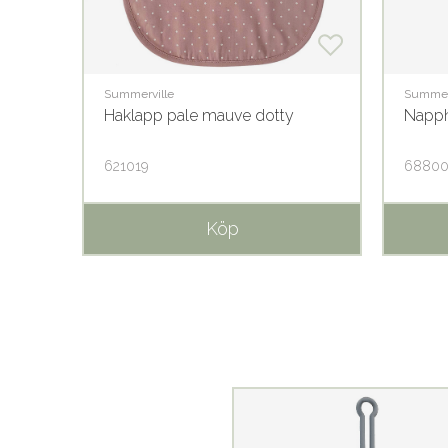
Summerville
Summer
Haklapp pale mauve dotty
Napph
621019
6880
Köp