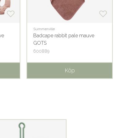
Summerville
ve
Badcape rabbit pale mauve
GOTS
600889
Köp