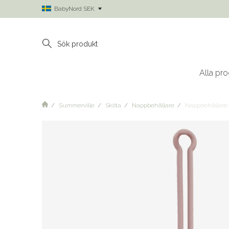
BabyNord SEK
Alla pro
Summerville
Sköta
Nappbehållare
Nappbehållare