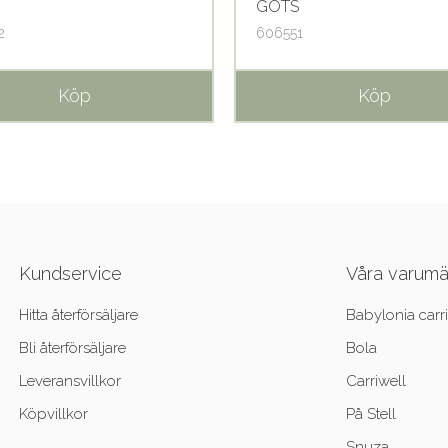
GOTS
2
606551
Köp
Köp
Kundservice
Våra varum
Hitta återförsäljare
Babylonia carri
Bli återförsäljare
Bola
Leveransvillkor
Carriwell
Köpvillkor
På Stell
Snuza