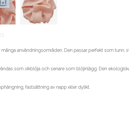
TS
r många användningsområden. Den passar perfekt som tunn, sva
tt användas som vikblöja och senare som blöjinlägg. Den ekologis
pphängning, fastsättning av napp eller dylikt.