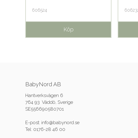
606524
60623
Köp
BabyNord AB
Hantverksvägen 6
764 93 Väddö, Sverige
SE556690580701
E-post: info@babynord.se
Tel: 0176-28 46 00