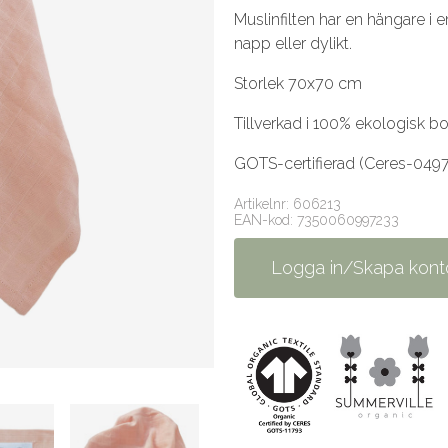
Muslinfilten har en hängare i 
napp eller dylikt.
Storlek 70x70 cm
Tillverkad i 100% ekologisk b
GOTS-certifierad (Ceres-0497
Artikelnr: 606213
EAN-kod: 7350060997233
Logga in/Skapa kont