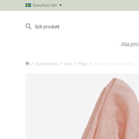
BabyNord SEK
Alla pro
Summerville
Sova
Filtar
Muslinfilt peachy GOTS