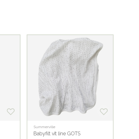
Nyhet
Summerville
Summer
Babyfilt vit line GOTS
Krink