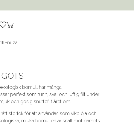
ell
Snuza
y GOTS
i ekologisk bomull har många
r perfekt som tunn, sval och luftig filt under
uk och gosig snuttefilt året om.
i rätt storlek för att användas som vikblöja och
kologiska, mjuka bomullen är snäll mot barnets