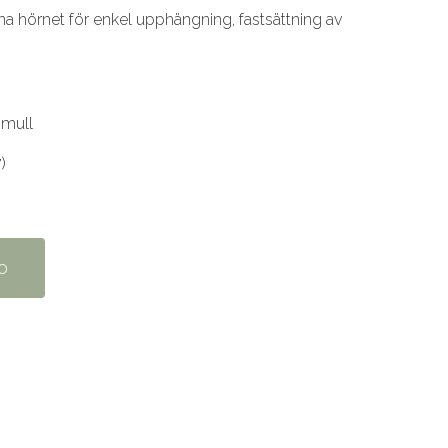
ena hörnet för enkel upphängning, fastsättning av
omull
)
o