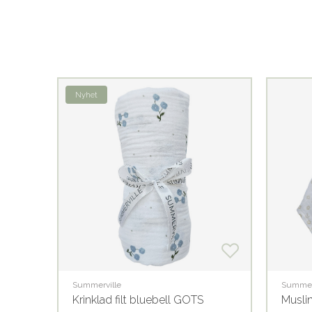
Nyhet
Summerville
Summer
en
Krinklad filt bluebell GOTS
Musli