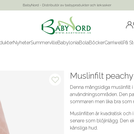
BabyNord - Distributör av babyprodukter och leksaker
dukter
Nyheter
Summerville
Babylonia
Bola
Böcker
Carriwell
På St
Muslinfilt peach
Denna mångsidiga muslinfilt 
användningsområden. Den passa
sommaren men lika bra som mj
Muslinfilten är kvadratisk och 
senare som blöjinlägg. Den e
känsliga hud.