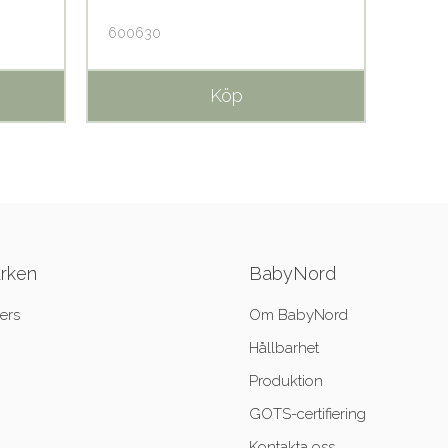
600630
6065
Köp
ärken
BabyNord
ers
Om BabyNord
Hållbarhet
Produktion
GOTS-certifiering
Kontakta oss