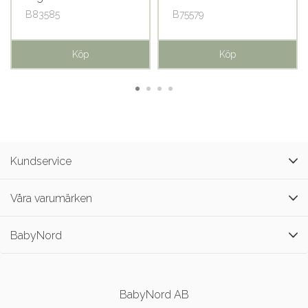
B83585
B75579
Köp
Köp
Kundservice
Våra varumärken
BabyNord
BabyNord AB