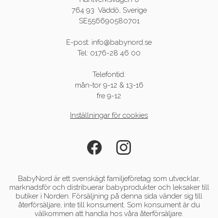
764 93 Väddö, Sverige
SE556690580701
E-post: info@babynord.se
Tel: 0176-28 46 00
Telefontid:
mån-tor 9-12 & 13-16
fre 9-12
Inställningar för cookies
BabyNord är ett svenskägt familjeföretag som utvecklar,
marknadsför och distribuerar babyprodukter och leksaker till
butiker i Norden. Försäljning på denna sida vänder sig till
återförsäljare, inte till konsument. Som konsument är du
välkommen att handla hos våra återförsäljare.