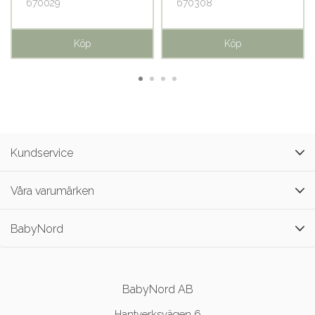
670029
670308
Köp
Köp
Kundservice
Våra varumärken
BabyNord
BabyNord AB
Hantverksvägen 6