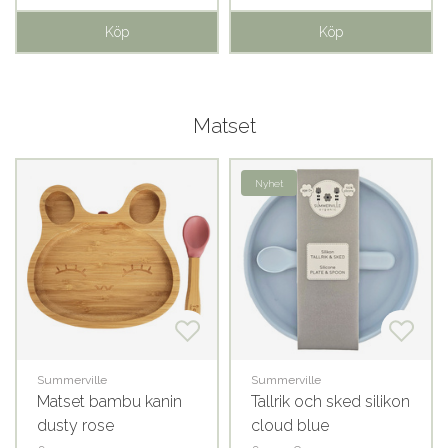
Köp
Köp
Matset
Nyhet
Summerville
Summerville
Matset bambu kanin
Tallrik och sked silikon
dusty rose
cloud blue