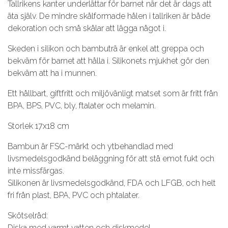
Tallrikens kanter underlättar för barnet när det är dags att
äta själv. De mindre skålformade hålen i tallriken är både
dekoration och små skålar att lägga något i.
Skeden i silikon och bambuträ är enkel att greppa och
bekväm för barnet att hålla i. Silikonets mjukhet gör den
bekväm att ha i munnen.
Ett hållbart, giftfritt och miljövänligt matset som är fritt från
BPA, BPS, PVC, bly, ftalater och melamin.
Storlek 17x18 cm
Bambun är FSC-märkt och ytbehandlad med
livsmedelsgodkänd beläggning för att stå emot fukt och
inte missfärgas.
Silikonen är livsmedelsgodkänd, FDA och LFGB, och helt
fri från plast, BPA, PVC och phtalater.
Skötselråd:
Diska med varmt vatten och diskmedel.