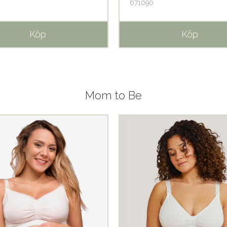
671090
Köp
Köp
Mom to Be