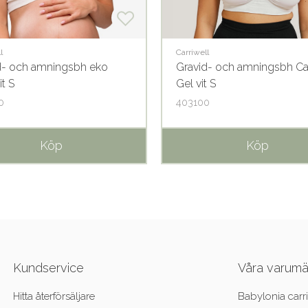
l
Carriwell
d- och amningsbh eko
Gravid- och amningsbh Car
it S
Gel vit S
0
403100
Köp
Köp
Kundservice
Våra varum
Hitta återförsäljare
Babylonia carri