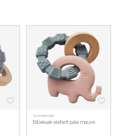
Summerville
Summer
Bitleksak elefant pale mauve
Bitle