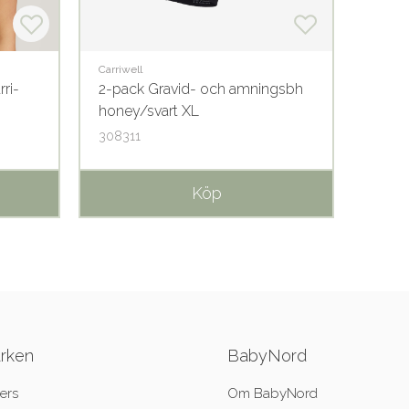
Carriwell
Carriwe
ri-
2-pack Gravid- och amningsbh
Gravi
honey/svart XL
Gel vi
308311
4031
Köp
ärken
BabyNord
ers
Om BabyNord