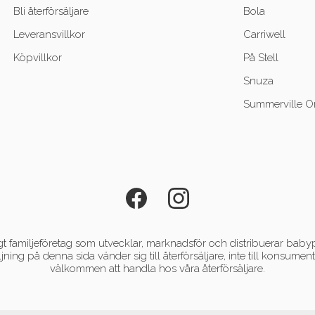
Bli återförsäljare
Bola
Leveransvillkor
Carriwell
Köpvillkor
På Stell
Snuza
Summerville O
 familjeföretag som utvecklar, marknadsför och distribuerar babyp
ljning på denna sida vänder sig till återförsäljare, inte till konsum
välkommen att handla hos våra återförsäljare.