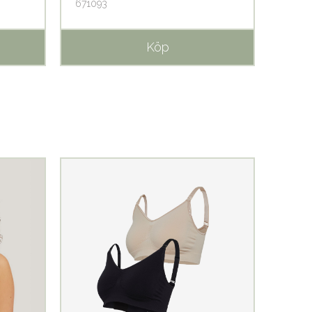
671093
67109
Köp