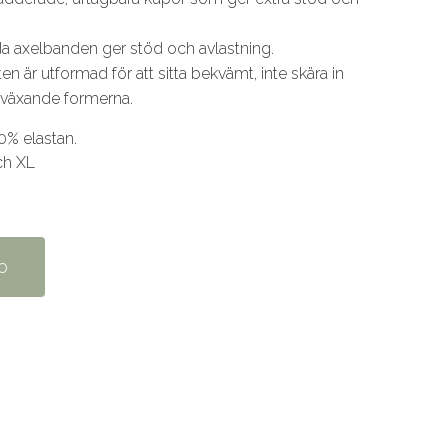
da axelbanden ger stöd och avlastning.
 är utformad för att sitta bekvämt, inte skära in
 växande formerna.
0% elastan.
och XL
o