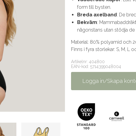
form till bysten.
Breda axelband
: De bre
Bekväm
: Mammabaddräkten
någonstans utan stödja de
Material: 80% polyamid och 2
Finns i fyra storlekar: S, M, L 
Artikelnr: 404800
EAN-kod: 5714399048004
Logga in/Skapa kont