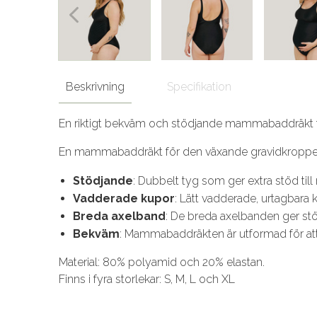
Beskrivning
Specifikation
En riktigt bekväm och stödjande mammabaddräkt f
En mammabaddräkt för den växande gravidkroppen 
Stödjande
: Dubbelt tyg som ger extra stöd ti
Vadderade kupor
: Lätt vadderade, urtagbara 
Breda axelband
: De breda axelbanden ger stö
Bekväm
: Mammabaddräkten är utformad för att 
Material: 80% polyamid och 20% elastan.
Finns i fyra storlekar: S, M, L och XL