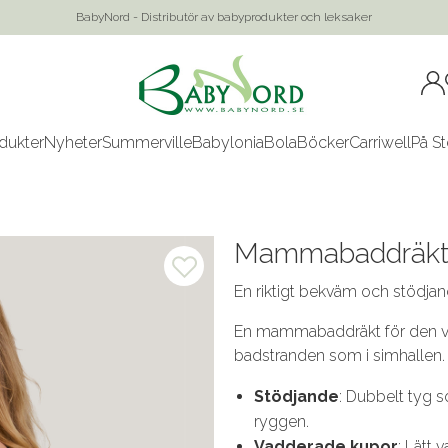
BabyNord - Distributör av babyprodukter och leksaker
dukter
Nyheter
Summerville
Babylonia
Bola
Böcker
Carriwell
På St
Mammabaddräkt 
En riktigt bekväm och stödja
En mammabaddräkt för den vä
badstranden som i simhallen
Stödjande
: Dubbelt tyg s
ryggen.
Vadderade kupor
: Lätt