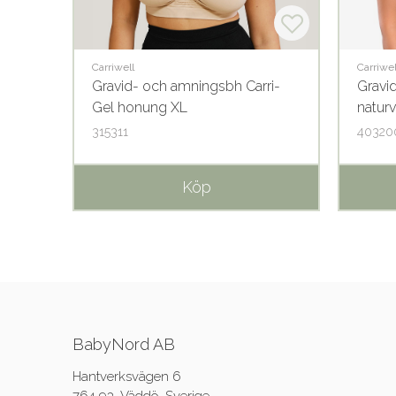
Carriwell
Carriwel
lott
Gravid- och amningsbh Carri-
Gravi
Gel honung XL
naturv
315311
40320
Köp
BabyNord AB
Hantverksvägen 6