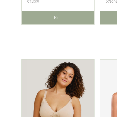
671095
671091
Köp