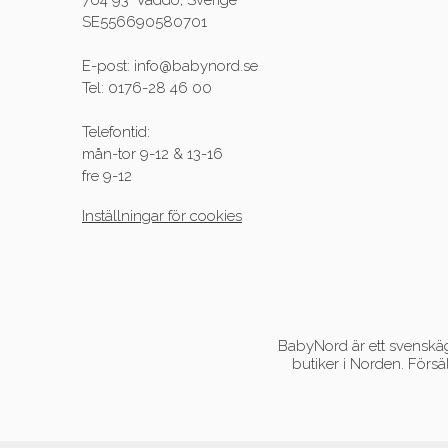
764 93 Väddö, Sverige
SE556690580701
E-post: info@babynord.se
Tel: 0176-28 46 00
Telefontid:
mån-tor 9-12 & 13-16
fre 9-12
Inställningar för cookies
BabyNord är ett svenskägt
butiker i Norden. Försä