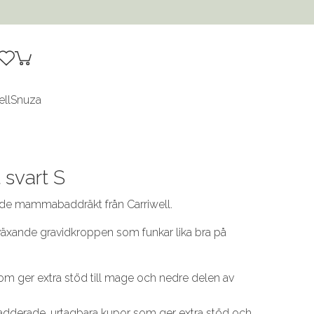
ell
Snuza
svart S
nde mammabaddräkt från Carriwell.
xande gravidkroppen som funkar lika bra på
.
om ger extra stöd till mage och nedre delen av
 vadderade, urtagbara kupor som ger extra stöd och