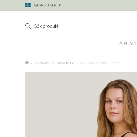
BabyNord SEK
Alla pro
Carriwell
Mom to Be
Mammabaddräkt svart