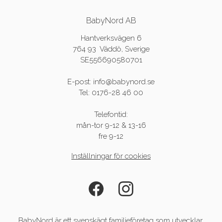
BabyNord AB
Hantverksvägen 6
764 93 Väddö, Sverige
SE556690580701
E-post: info@babynord.se
Tel: 0176-28 46 00
Telefontid:
mån-tor 9-12 & 13-16
fre 9-12
Inställningar för cookies
BabyNord är ett svenskägt familjeföretag som utvecklar,