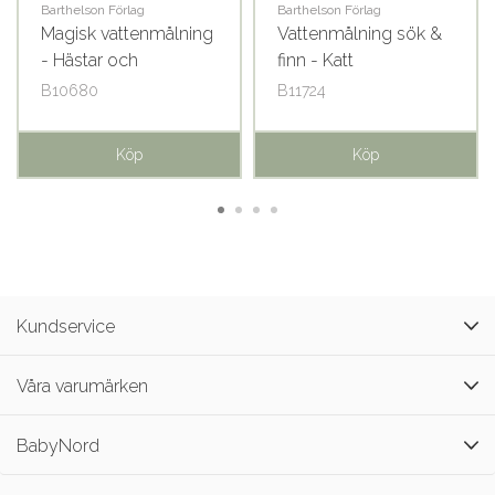
Barthelson Förlag
Barthelson Förlag
Magisk vattenmålning
Vattenmålning sök &
- Hästar och
finn - Katt
enhörningar
B10680
B11724
Köp
Köp
Kundservice
Våra varumärken
BabyNord