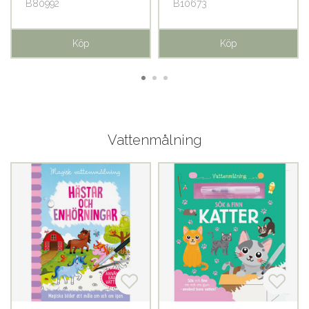
B80992
B10673
Köp
Köp
Vattenmålning