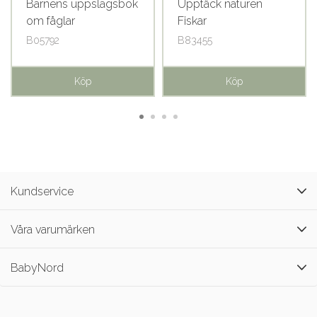
Barnens uppslagsbok
Upptäck naturen
om fåglar
Fiskar
B05792
B83455
Köp
Köp
Kundservice
Våra varumärken
BabyNord