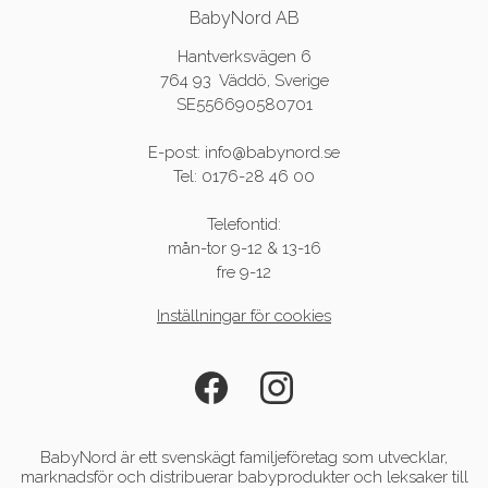
BabyNord AB
Hantverksvägen 6
764 93 Väddö, Sverige
SE556690580701
E-post: info@babynord.se
Tel: 0176-28 46 00
Telefontid:
mån-tor 9-12 & 13-16
fre 9-12
Inställningar för cookies
BabyNord är ett svenskägt familjeföretag som utvecklar,
marknadsför och distribuerar babyprodukter och leksaker till