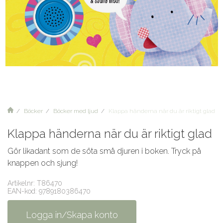
Böcker
Böcker med ljud
Klappa händerna när du är riktigt glad
Klappa händerna när du är riktigt glad
Gör likadant som de söta små djuren i boken. Tryck på
knappen och sjung!
Artikelnr: T86470
EAN-kod: 9789180386470
Logga in/Skapa konto