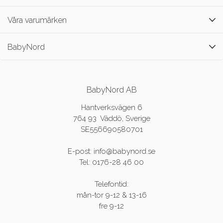
Våra varumärken
BabyNord
BabyNord AB
Hantverksvägen 6
764 93 Väddö, Sverige
SE556690580701
E-post: info@babynord.se
Tel: 0176-28 46 00
Telefontid:
mån-tor 9-12 & 13-16
fre 9-12