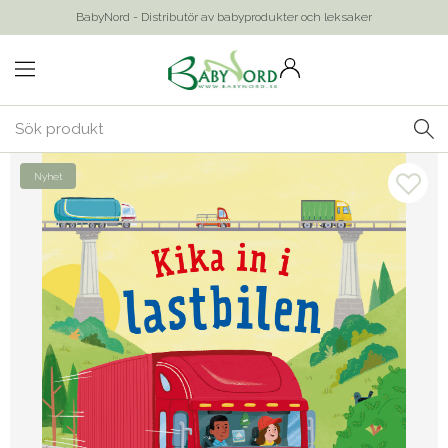
BabyNord - Distributör av babyprodukter och leksaker
Nyhet