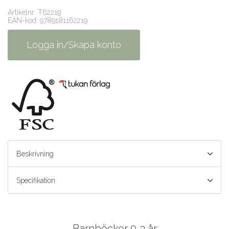
Artikelnr: T62219
EAN-kod: 9789181162219
Logga in/Skapa konto
Beskrivning
Specifikation
Barnböcker 0-3 år