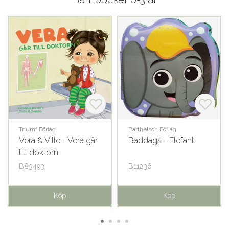
Triumf Förlag
Barthelson Förlag
Vera & Ville - Vera går
Baddags - Elefant
till doktorn
B83493
B11236
Köp
Köp