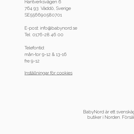
Hantverksvägen 6
764 93 Väddö, Sverige
SE556690580701
E-post: info@babynord.se
Tel: 0176-28 46 00
Telefontid:
mån-tor 9-12 & 13-16
fre 9-12
Inställningar för cookies
BabyNord är ett svenskägt
butiker i Norden. Försä