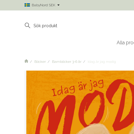
BabyNord SEK
Alla pro
Böcker
Barnböcker 3-6 år
Idag är jag modig