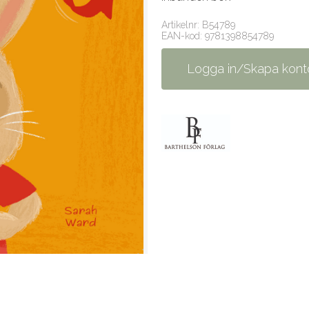
Artikelnr: B54789
EAN-kod: 9781398854789
Logga in/Skapa kont