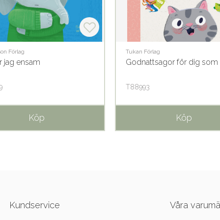
son Förlag
Tukan Förlag
är jag ensam
Godnattsagor för dig som ä
9
T88993
Köp
Köp
Kundservice
Våra varum