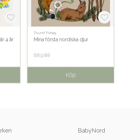
Triumf Förlag
Triumf 
r 4 år
Mina första nordiska djur
Mina 
B83288
B496
Köp
ärken
BabyNord