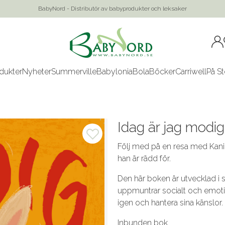
BabyNord - Distributör av babyprodukter och leksaker
dukter
Nyheter
Summerville
Babylonia
Bola
Böcker
Carriwell
På St
Idag är jag modig
Följ med på en resa med Kani
han är rädd för.
Den här boken är utvecklad i
uppmuntrar socialt och emotio
igen och hantera sina känslor.
Inbunden bok