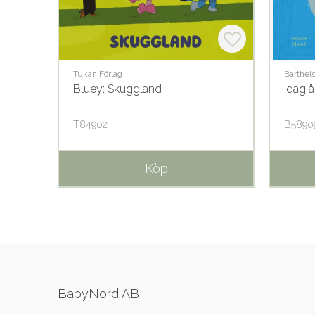
Tukan Förlag
Barthel
r
Bluey: Skuggland
Idag 
T84902
B5890
Köp
BabyNord AB