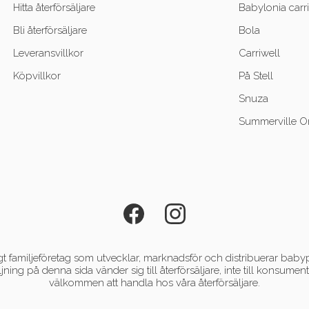
Hitta återförsäljare
Babylonia carri
Bli återförsäljare
Bola
Leveransvillkor
Carriwell
Köpvillkor
På Stell
Snuza
Summerville O
 familjeföretag som utvecklar, marknadsför och distribuerar babyp
ljning på denna sida vänder sig till återförsäljare, inte till konsum
välkommen att handla hos våra återförsäljare.