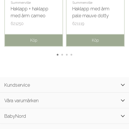
Summerville
Summerville
Haklapp + haklapp
Haklapp med ärm
med ärm cameo
pale mauve dotty
green dotty
621250
621119
Köp
Köp
Kundservice
Våra varumärken
BabyNord