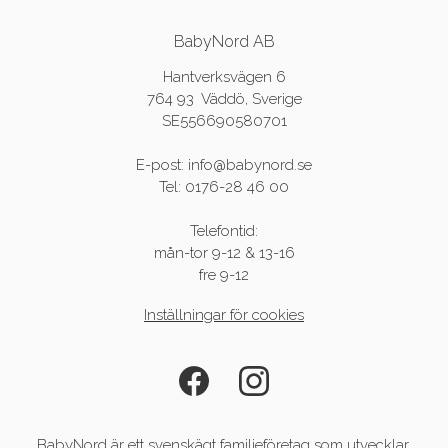
BabyNord AB
Hantverksvägen 6
764 93 Väddö, Sverige
SE556690580701
E-post: info@babynord.se
Tel: 0176-28 46 00
Telefontid:
mån-tor 9-12 & 13-16
fre 9-12
Inställningar för cookies
BabyNord är ett svenskägt familjeföretag som utvecklar,