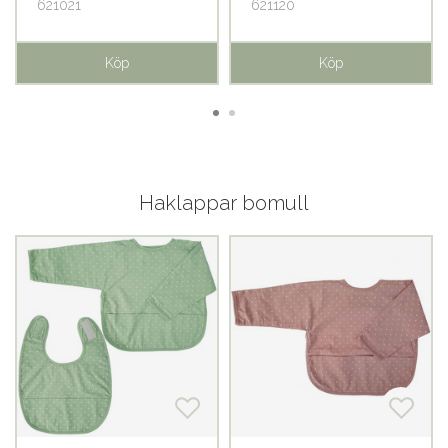
621021
621120
Köp
Köp
Haklappar bomull