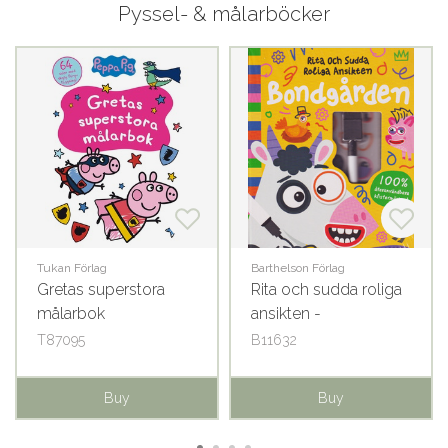
Pyssel- & målarböcker
Tukan Förlag
Barthelson Förlag
Gretas superstora
Rita och sudda roliga
målarbok
ansikten -
Bondgården
T87095
B11632
Buy
Buy