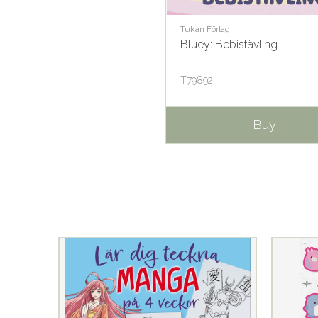
Tukan Förlag
Bluey: Bebistävling
T79892
Buy