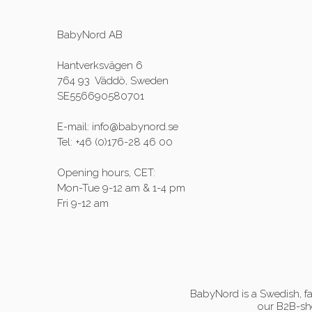
BabyNord AB
Hantverksvägen 6
764 93 Väddö, Sweden
SE556690580701
E-mail: info@babynord.se
Tel: +46 (0)176-28 46 00
Opening hours, CET:
Mon-Tue 9-12 am & 1-4 pm
Fri 9-12 am
BabyNord is a Swedish, fa
our B2B-sho