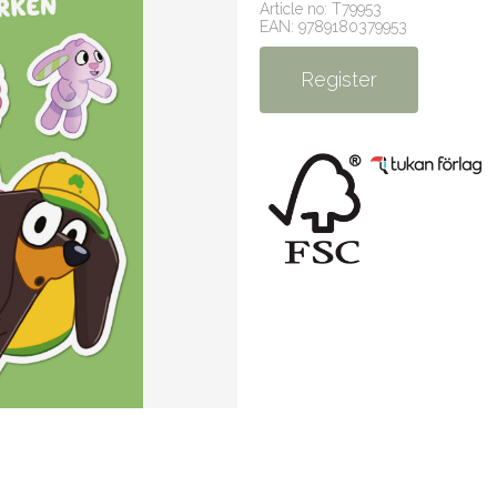
Article no: T79953
EAN: 9789180379953
Register