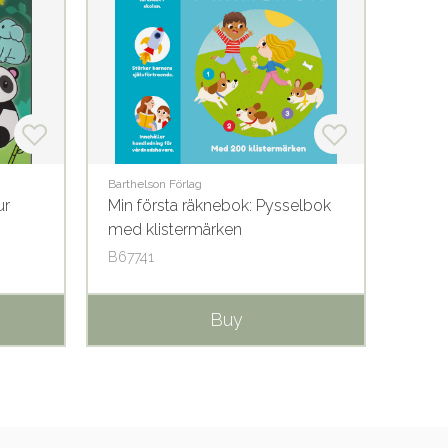
Barthelson Förlag
Tukan 
ur
Min första räknebok: Pysselbok
Räkna
med klistermärken
B67741
T8369
Buy