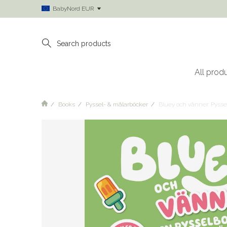
BabyNord EUR
All prod
Books
Pyssel- & målarböcker
Bluey och vänner: Pyss