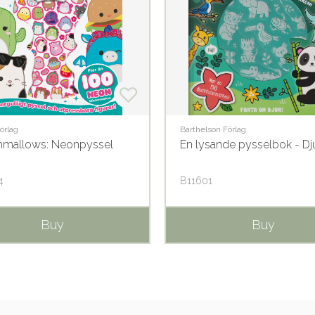
örlag
Barthelson Förlag
hmallows: Neonpyssel
En lysande pysselbok - Dj
4
B11601
Buy
Buy