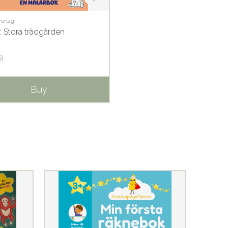
örlag
: Stora trädgården
9
Buy