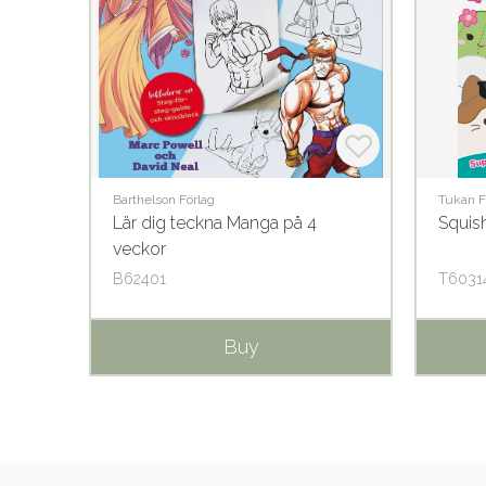
Barthelson Förlag
Tukan F
Lär dig teckna Manga på 4
Squis
veckor
B62401
T6031
Buy