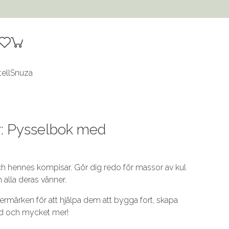
tell
Snuza
r: Pysselbok med
ch hennes kompisar. Gör dig redo för massor av kul
alla deras vänner.
ermärken för att hjälpa dem att bygga fort, skapa
nd och mycket mer!