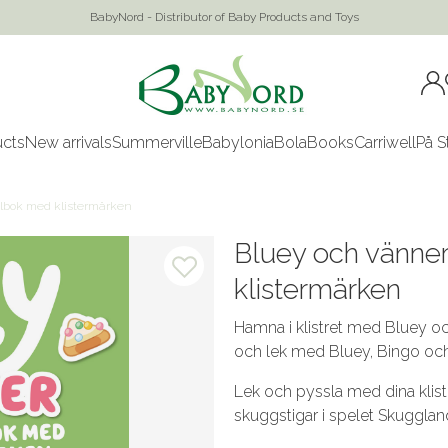
BabyNord - Distributor of Baby Products and Toys
ucts
New arrivals
Summerville
Babylonia
Bola
Books
Carriwell
På S
elbok med klistermärken
Bluey och vänne
klistermärken
Hamna i klistret med Bluey o
och lek med Bluey, Bingo och 
Lek och pyssla med dina klist
skuggstigar i spelet Skuggla