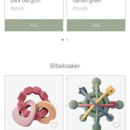
pack blå-grön
cameo green
622102
670028
Köp
Köp
Bitleksaker