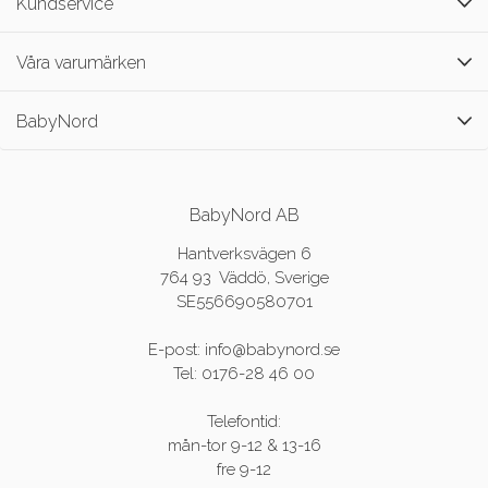
Kundservice
Våra varumärken
BabyNord
BabyNord AB
Hantverksvägen 6
764 93 Väddö, Sverige
SE556690580701
E-post: info@babynord.se
Tel: 0176-28 46 00
Telefontid:
mån-tor 9-12 & 13-16
fre 9-12