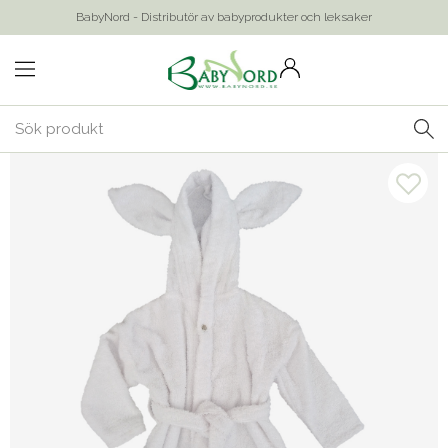
BabyNord - Distributör av babyprodukter och leksaker