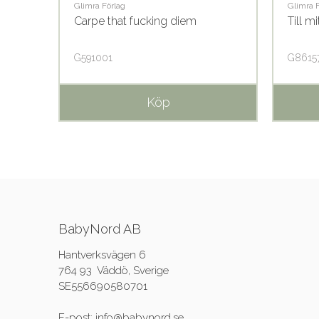
Glimra Förlag
Glimra 
Carpe that fucking diem
Till m
G591001
G8615
Köp
BabyNord AB
Hantverksvägen 6
764 93 Väddö, Sverige
SE556690580701
E-post: info@babynord.se