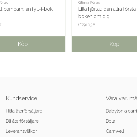
Förlag
Glimra Förlag
itt barnbarn: en fyll-i-bok
Lilla hjärtat: den allra första
boken om dig
7
G791038
Köp
Köp
Kundservice
Våra varum
Hitta återförsäljare
Babylonia carri
Bli återförsäljare
Bola
Leveransvillkor
Carriwell