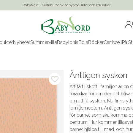
BabyNord - Distributör av babyprodukter och leksaker
dukter
Nyheter
Summerville
Babylonia
Bola
Böcker
Carriwell
På St
Äntligen syskon
Att få tillskott i familjen är 
föräldrar förbereder det bliv
om att få syskon. Nu finns ytt
familjemedlem. Äntligen sysko
för barnet som ska komma och
centrum. Hur kommer lillasyster
barnet hjälpa till med, och hur