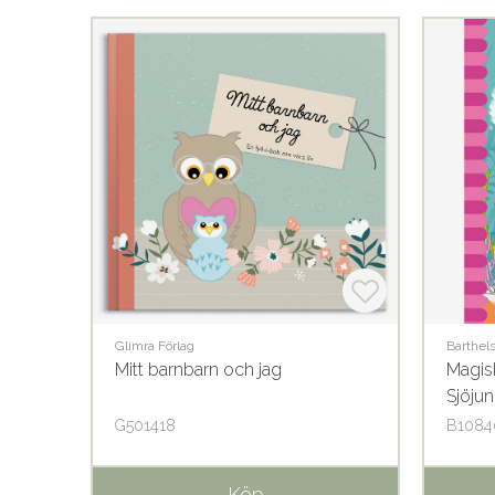
Glimra Förlag
Barthel
Mitt barnbarn och jag
Magis
Sjöjun
G501418
B1084
Köp