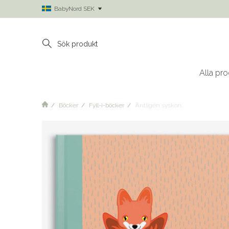
BabyNord SEK
Alla pro
Böcker
Fyll-i-böcker
Äntligen syskon