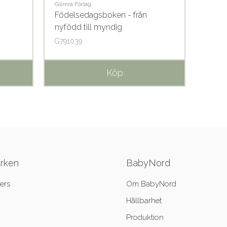
Glimra Förlag
Barthel
Födelsedagsboken - från
Min f
nyfödd till myndig
med 
G791039
B1069
Köp
ärken
BabyNord
ers
Om BabyNord
Hållbarhet
Produktion