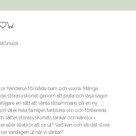
ell
Snuza
en stor händelse för både barn och vuxna. Många
ande storasyskonet genom att prata och läsa sagor
erligare en sätt att vänta tillsammans på en ny
n! låter hela familjen fantisera om och förbereda
 sätter storasyskonets tankar och känslor i
 eller lillebror att se ut? Vad kan och vill det stora
 ser vardagen ut när vi väntar?