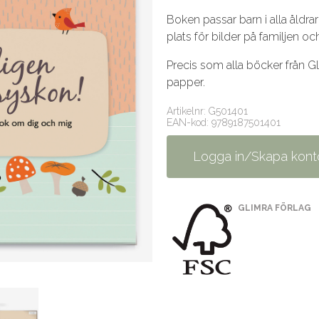
Boken passar barn i alla åldra
plats för bilder på familjen och
Precis som alla böcker från Gl
papper.
Artikelnr: G501401
EAN-kod: 9789187501401
Logga in/Skapa kont
GLIMRA FÖRLAG