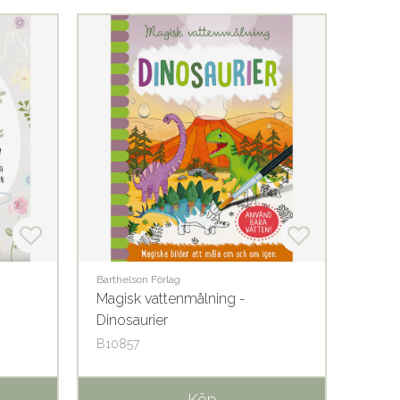
Barthelson Förlag
Glimra 
Magisk vattenmålning -
Lilla 
Dinosaurier
boke
B10857
G7910
Köp