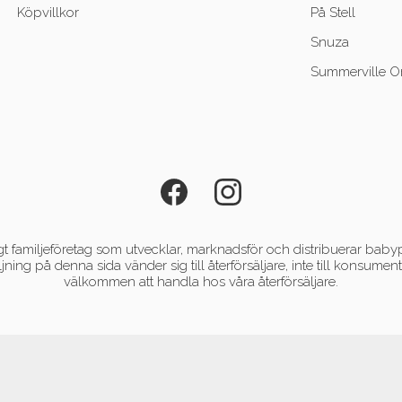
Köpvillkor
På Stell
Snuza
Summerville O
 familjeföretag som utvecklar, marknadsför och distribuerar babyp
ljning på denna sida vänder sig till återförsäljare, inte till konsum
välkommen att handla hos våra återförsäljare.