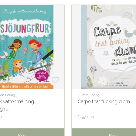
son Förlag
Glimra Förlag
k vattenmålning -
Carpe that fucking diem
gfrur
0
G591001
Köp
Köp