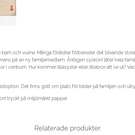
 både barn och vuxna. Många föräldrar förbereder det blivande st
sammans på en ny familjemedlem. Äntligen syskon! låter hela fam
 centrum. Hur kommer lillasyster eller lillebror att se ut? Vad 
doption. Det finns gott om plats för bilder på familjen och utrymm
on! tryckt på miljömärkt papper.
Relaterade produkter