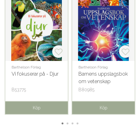
Barthelson Förlag
Barthelson Förlag
Vi fokuserar på - Djur
Barnens uppslagsbok
om vetenskap
B53775
B80985
Köp
Köp